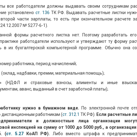
аты все работодатели должны выдавать своим сотрудникам ра
ание установлено
ст. 136
ТК РФ. Выдавать расчетные листки нужн
второй части зарплаты, то есть при окончательном расчете з
24.12.2007 № 5277-6-1).
анной формы расчетного листка нет. Поэтому разработать ег
 практике работодатели используют и утверждают ту форму рас
ть в их бухгалтерской компьютерной программе. Обычно она с
 номер работника, период начислений;
» (оклад, надбавки, премии, материальная помощь);
о» (НДФЛ и страховые взносы, алименты и иные взыска
ментам, аванс, выданный в счет заработной платы);
работнику нужно в бумажном виде.
По электронной почте от
о дистанционным работникам (
ст. 312.1
ТК РФ).
Если расчетные ли
едприниматели и должностные лица организации могу
ой инспекцией на сумму от 1000 до 5000 руб., а организации 
. (
ст. 5.27
КоАП РФ).
Либо вместо штрафа к предпринимат