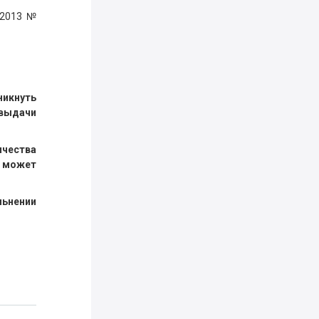
.2013 №
никнуть
выдачи
ичества
е может
льнении