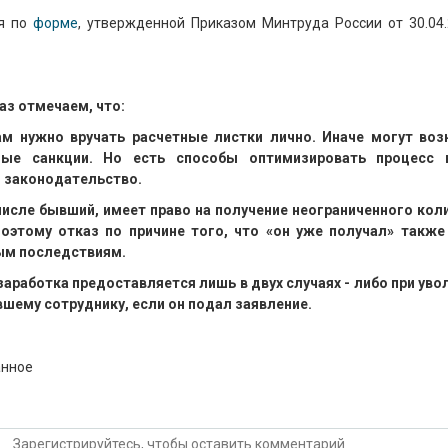
ся по
форме
, утвержденной Приказом Минтруда России от 30.04
аз отмечаем, что:
ам нужно вручать расчетные листки лично. Иначе могут воз
ые санкции. Но есть способы оптимизировать процесс 
я законодательство.
 числе бывший, имеет право на получение неограниченного кол
Поэтому отказ по причине того, что «он уже получал» такж
ным последствиям.
 заработка предоставляется лишь в двух случаях - либо при уво
вшему сотруднику, если он подал заявление.
анное
Зарегистрируйтесь, чтобы оставить комментарий