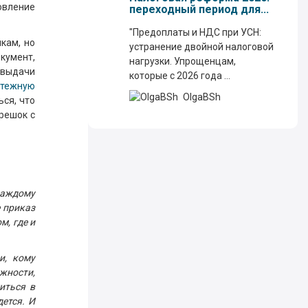
овление
переходный период для...
"Предоплаты и НДС при УСН:
кам, но
устранение двойной налоговой
кумент,
нагрузки. Упрощенцам,
 выдачи
которые с 2026 года ...
атежную
OlgaBSh
ся, что
орешок с
каждому
 приказ
м, где и
и, кому
жности,
иться в
дется. И