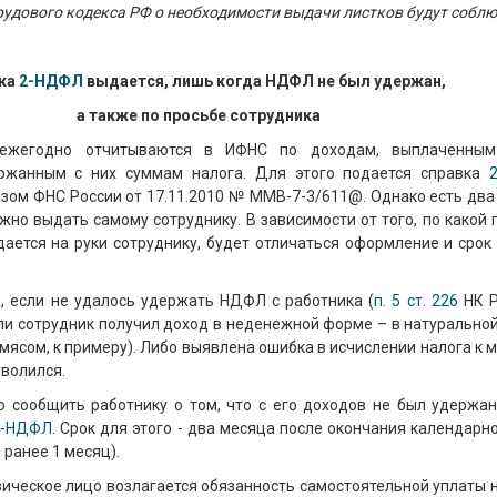
удового кодекса РФ о необходимости выдачи листков будут собл
ка
2-НДФЛ
выдается, лишь когда НДФЛ не был удержан,
а также по просьбе сотрудника
 ежегодно отчитываются в ИФНС по доходам, выплаченным
ержанным с них суммам налога. Для этого подается справка
зом ФНС России от 17.11.2010 № ММВ-7-3/611@. Однако есть два 
ужно выдать самому сотруднику. В зависимости от того, по какой
ается на руки сотруднику, будет отличаться оформление и срок
, если не удалось удержать НДФЛ с работника (
п. 5 ст. 226
НК Р
сли сотрудник получил доход в неденежной форме – в натурально
мясом, к примеру). Либо выявлена ошибка в исчислении налога к 
уволился.
о сообщить работнику о том, что с его доходов не был удержа
2-НДФЛ
. Срок для этого - два месяца после окончания календарн
, ранее 1 месяц).
зическое лицо возлагается обязанность самостоятельной уплаты 