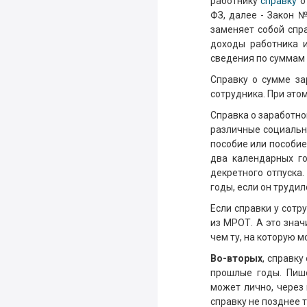
работнику
справку
о 
ФЗ, далее - Закон №
заменяет собой спр
доходы работника и
сведения по суммам 
Справку о сумме з
сотрудника. При этом
Справка о заработно
различные социальн
пособие или пособие
два календарных го
декретного отпуска.
годы, если он трудил
Если справки у сотр
из МРОТ. А это знач
чем ту, на которую 
Во-вторых
, справк
прошлые годы. Пиш
может лично, через
справку не позднее 