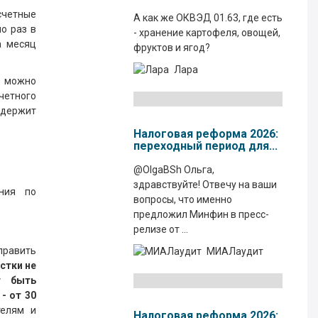
счетные
А как же ОКВЭД 01.63, где есть
о раз в
- хранение картофеля, овощей,
а месяц
фруктов и ягод?
Лара
о можно
четного
одержит
Налоговая реформа 2026:
переходный период для...
@OlgaBSh Ольга,
здравствуйте! Отвечу на ваши
ния по
вопросы, что именно
предложил Минфин в пресс-
релизе от ...
править
МИАЛаудит
стки не
т быть
- от 30
елям и
Налоговая реформа 2026: