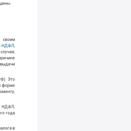
юдены.
 своим
2-НДФЛ
,
случая,
 причине
 выдачи
Ф). Это
й форме
моменту,
н НДФЛ,
ого года
налога в