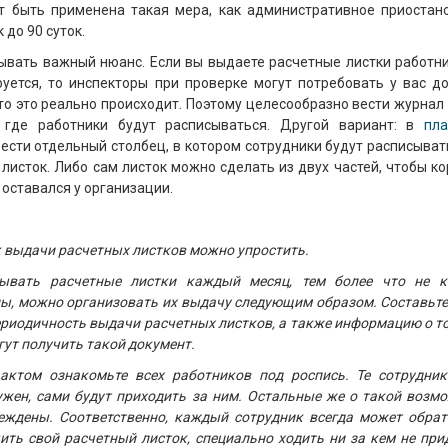
 быть применена такая мера, как административное приостан
 до 90 суток.
ывать важный нюанс. Если вы выдаете расчетные листки работни
руется, то инспекторы при проверке могут потребовать у вас до
о это реально происходит. Поэтому целесообразно вести журнал
, где работники будут расписываться. Другой вариант: в
пл
сти отдельный столбец, в котором сотрудники будут расписывать
листок. Либо сам листок можно сделать из двух частей, чтобы к
оставался у организации.
 выдачи расчетных листков можно упростить.
ывать расчетные листки каждый месяц, тем более что не 
ны, можно организовать их выдачу следующим образом. Составьте
ериодичность выдачи расчетных листков, а также информацию о то
гут получить такой документ.
ктом ознакомьте всех работников под роспись. Те сотрудник
ужен, сами будут приходить за ним. Остальные же о такой возмо
реждены. Соответственно, каждый сотрудник всегда может обрат
ить свой расчетный листок, специально ходить ни за кем не при