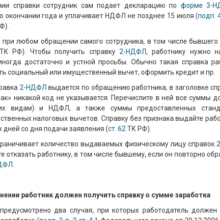
нии справки сотрудник сам подает декларацию по
форме 3-
о окончании года и уплачивает НДФЛ не позднее 15 июля (
подп. 4
Ф).
при любом обращении самого сотрудника, в том числе бывшего 
К РФ). Чтобы получить справку
2-НДФЛ
, работнику нужно н
иногда достаточно и устной просьбы. Обычно такая справка ра
ть социальный или имущественный вычет, оформить кредит и пр.
правка
2-НДФЛ
выдается по обращению работника, в заголовке спр
ак» никакой код не указывается. Перечислите в ней все суммы до
их видам) и НДФЛ, а также суммы предоставленных станд
ственных налоговых вычетов. Справку без признака выдайте рабо
х дней со дня подачи заявления (
ст. 62
ТК РФ).
граничивает количество выдаваемых физическому лицу справок
е отказать работнику, в том числе бывшему, если он повторно обр
ДФЛ
.
нении работник должен получить справку о сумме заработка
предусмотрено два случая, при которых работодатель должен