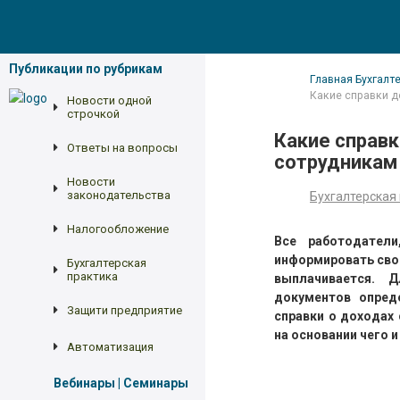
Публикации по рубрикам
Главная
Бухгалт
Какие справки 
Новости одной
строчкой
Какие справ
Ответы на вопросы
сотрудникам
Новости
законодательства
Бухгалтерская
Налогообложение
Все работодател
информировать свои
Бухгалтерская
практика
выплачивается. 
документов опред
Защити предприятие
справки о доходах
на основании чего и
Автоматизация
Вебинары | Семинары