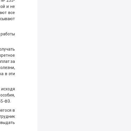
 № 255-
ой и не
ают все
исывают
 работы
получать
кретное
ыплат за
олезни,
ка в эти
 исходя
особия,
5-ФЗ.
шегося в
трудник
 выдать