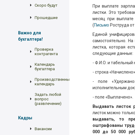
Скоро будут
При выплате зарпл
листки. Это требов
Прошедшие
месяц при выплате 
(
Письмо
Роструда от 
Важно для
Единой унифициров
бухгалтера!
самостоятельно. На
листка, которая ес
Проверка
следующие данные:
контрагента
- Ф.И.О. и табельный
Календарь
бухгалтера
- строка «Начислено
Производственный
- поле «Удержан
календарь
исполнительным доку
Задать любой
- поле «Выплачено».
вопрос
(развлечение)
Выдавать листок 
листок можно тольк
Кадры
выдавать, то пр
оштрафованы трудов
Вакансии
000 до 50 000 руб