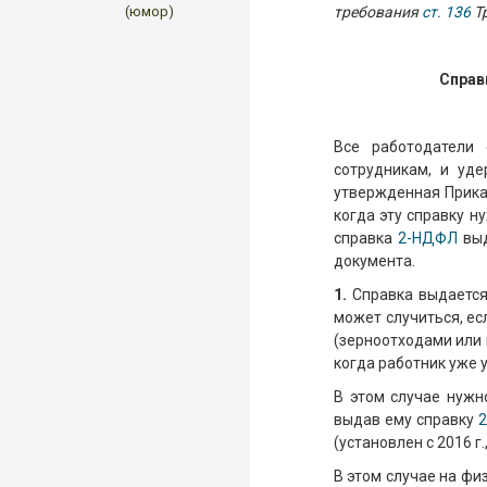
(юмор)
требования
ст. 136
Тр
Справ
Все работодатели
сотрудникам, и уд
утвержденная Прика
когда эту справку н
справка
2-НДФЛ
выд
документа.
1.
Справка выдается
может случиться, е
(зерноотходами или 
когда работник уже 
В этом случае нужн
выдав ему справку
(установлен с 2016 г.
В этом случае на фи