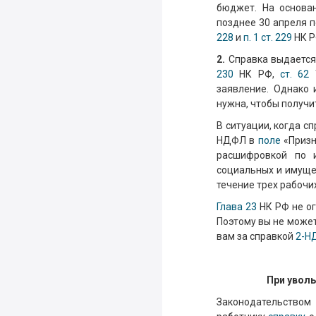
бюджет. На основа
позднее 30 апреля п
228
и
п. 1 ст. 229
НК Р
2.
Справка выдается 
230
НК РФ,
ст. 62
Т
заявление. Однако 
нужна, чтобы получи
В ситуации, когда с
НДФЛ в
поле
«Призн
расшифровкой по 
социальных и имуще
течение трех рабочи
Глава 23
НК РФ не о
Поэтому вы не может
вам за справкой
2-Н
При уволь
Законодательством 