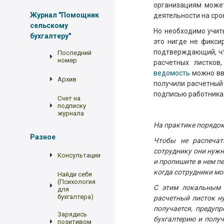
организациям может
Журнал "Помощник
деятельности на срок
сельскому
Но необходимо учит
бухгалтеру"
это нигде не фикси
подтверждающий, чт
Последний
номер
расчетных листков
ведомость
можно вве
Архив
получили расчетный 
подписью работника 
Счет на
подписку
журнала
На практике порядок
Разное
Чтобы не распечат
сотруднику они нуж
Консультации
и пропишите в нем п
когда сотрудники мо
Найди себя
(Психология
С этим локальным а
для
бухгалтера)
расчетный листок н
получается, предуп
Зарядись
бухгалтерию и получ
позитивом