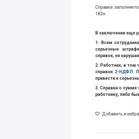
Справка заполняет
182н.
В заключении еще р
1. Всем сотрудник
серьезные штрафн
справок, не наруша
2. Работник, в том
справок
2-НДФЛ
. 
привести к серьез
3. Справка о сумме
работнику, либо бы
Добавить в избр