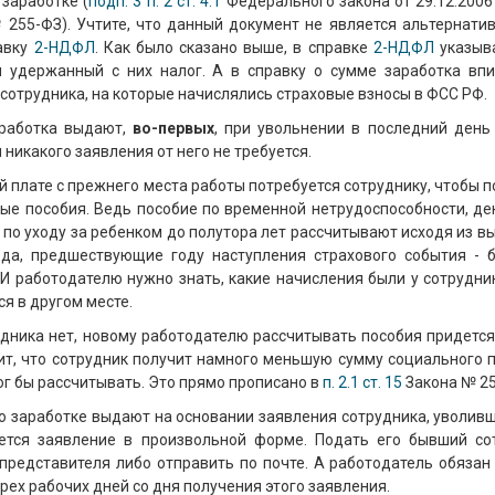
заработке (
подп. 3 п. 2 ст. 4.1
Федерального закона от 29.12.2006
 255-ФЗ). Учтите, что данный документ не является альтернатив
авку
2-НДФЛ
. Как было сказано выше, в справке
2-НДФЛ
указыв
 удержанный с них налог. А в справку о сумме заработка вп
сотрудника, на которые начислялись страховые взносы в ФСС РФ.
аработка выдают,
во-первых
, при увольнении в последний день
 никакого заявления от него не требуется.
й плате с прежнего места работы потребуется сотруднику, чтобы 
ые пособия. Ведь пособие по временной нетрудоспособности, де
 по уходу за ребенком до полутора лет рассчитывают исходя из в
да, предшествующие году наступления страхового события - б
 И работодателю нужно знать, какие начисления были у сотрудни
ся в другом месте.
удника нет, новому работодателю рассчитывать пособия придется
ит, что сотрудник получит намного меньшую сумму социального п
мог бы рассчитывать. Это прямо прописано в
п. 2.1 ст. 15
Закона № 25
у о заработке выдают на основании заявления сотрудника, уволив
ется заявление в произвольной форме. Подать его бывший со
 представителя либо отправить по почте. А работодатель обязан
трех рабочих дней со дня получения этого заявления.