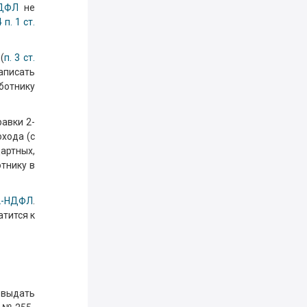
НДФЛ
не
 п. 1 ст.
(
п. 3 ст.
аписать
ботнику
авки 2-
хода (с
артных,
тнику в
2-НДФЛ
.
атится к
 выдать