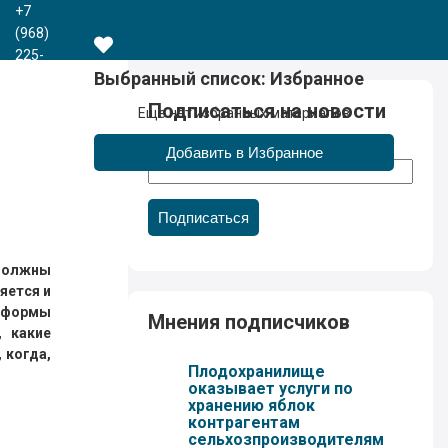
+7
(968)
225-
Выбранный список:
Избранное
41-
63
Подписаться на новости
Еще нет избранных материалов
+7
(383)
Email
388-
44-
65
Подписаться
должны
яется и
 формы
Мнения подписчиков
 какие
 когда,
Плодохранилище
оказывает услуги по
хранению яблок
контрагентам
сельхозпроизводителям