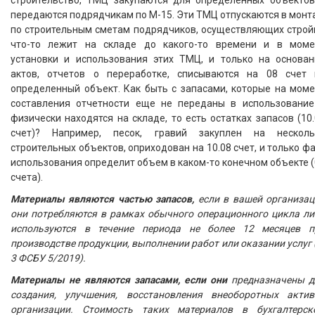
строительство, ТМЦ закупаются для определенных объектов
передаются подрядчикам по М-15. Эти ТМЦ отпускаются в мон
по строительным сметам подрядчиков, осуществляющих стройк
что-то лежит на складе до какого-то времени и в моме
установки и использования этих ТМЦ, и только на основан
актов, отчетов о переработке, списываются на 08 счет 
определенный объект. Как быть с запасами, которые на моме
составления отчетности еще не переданы в использование
физически находятся на складе, то есть остатках запасов (10
счет)? Например, песок, гравий закуплен на несколь
строительных объектов, оприходован на 10.08 счет, и только ф
использования определит объем в каком-то конечном объекте 
счета).
Материалы являются частью запасов,
если в вашей организац
они потребляются в рамках обычного операционного цикла ли
используются в течение периода не более 12 месяцев п
производстве продукции, выполнении работ или оказании услуг 
3 ФСБУ 5/2019).
Материалы не являются запасами, если они
предназначены д
создания, улучшения, восстановления внеоборотных актив
организации. Стоимость таких материалов в бухгалтерск