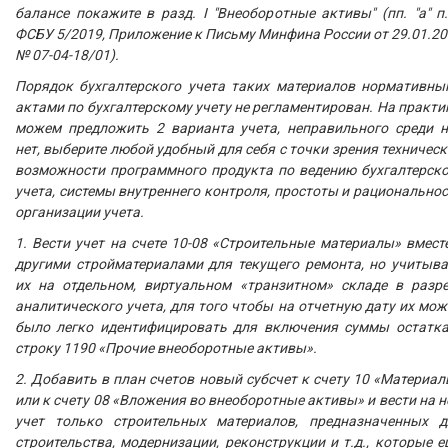
балансе покажите в разд. I "Внеоборотные активы" (пп. "а" п
ФСБУ 5/2019, Приложение к Письму Минфина России от 29.01.2
№ 07-04-18/01).
Порядок бухгалтерского учета таких материалов нормативны
актами по бухгалтерскому учету не регламентирован. На практи
можем предложить 2 варианта учета, неправильного среди н
нет, выберите любой удобный для себя с точки зрения техничес
возможности программного продукта по ведению бухгалтерско
учета, системы внутреннего контроля, простоты и рационально
организации учета.
1. Вести учет на счете 10-08 «Строительные материалы» вмест
другими стройматериалами для текущего ремонта, но учитыва
их на отдельном, виртуальном «транзитном» складе в разре
аналитического учета, для того чтобы на отчетную дату их мо
было легко идентифицировать для включения суммы остатка
строку 1190 «Прочие внеоборотные активы».
2. Добавить в план счетов новый субсчет к счету 10 «Материа
или к счету 08 «Вложения во внеоборотные активы» и вести на 
учет только строительных материалов, предназначенных д
строительства, модернизации, реконструкции и т.д., которые 