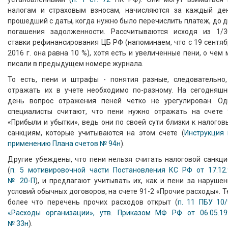
налогам и страховым взносам, начисляются за каждый ден
прошедший с даты, когда нужно было перечислить платеж, до 
погашения задолженности. Рассчитываются исходя из 1/3
ставки рефинансирования ЦБ РФ (напоминаем, что с 19 сентя
2016 г. она равна 10 %), хотя есть и увеличенные пени, о чем
писали в предыдущем номере журнала.
То есть, пени и штрафы - понятия разные, следовательно,
отражать их в учете необходимо по-разному. На сегодняшн
день вопрос отражения пеней четко не урегулирован. Од
специалисты считают, что пени нужно отражать на счете 
«Прибыли и убытки», ведь они по своей сути близки к налого
санкциям, которые учитываются на этом счете (
Инструкция 
применению Плана счетов № 94н
).
Другие убеждены, что пени нельзя считать налоговой санкци
(
п. 5 мотивировочной части Постановления КС РФ от 17.12.
№ 20-П
), и предлагают учитывать их, как и пени за наруше
условий обычных договоров, на счете 91-2 «Прочие расходы». 
более что перечень прочих расходов открыт (
п. 11 ПБУ 10/
«Расходы организации», утв. Приказом МФ РФ от 06.05.19
№ 33н
).