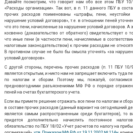
Давайте посмотрим, что говорит нам обо все этом ПБУ 10/
«Расходы организации». Так вот, в п. 11 данного ПБУ в сост
прочих расходов поименованы «штрафы, пени, неустойки 
нарушение условий договоров», т.е. в отношении пеней уточне
что это пени, начисленные за нарушение условий договоров. А 
косвенно (доказательство от обратного) свидетельствует о т
что иные пени (в частности пени, начисляемые в соответстви
налоговым законодательством) к прочим расходам не относят
В противном случае не было бы смысла уточнять «за нарушен
условий договоров».
С другой стороны, перечень прочих расходов (п. 11 ПБУ 10/
является открытым, и никто нам не запрещает включить туда п
по налогам и сборам. Поэтому мы, пожалуй, согласимся
предновогодними разъяснениями МФ РФ о порядке отражен
пеней на счетах бухгалтерского учета.
Если вы примете решение отражать все пени по налогам и сбо
в составе прочих расходов (данный вариант на сегодняшний д
является самым распространенным среди бухгалтеров), то в
придется дополнительно начислять постоянное налогов
обязательство по ПБУ 18/02 «Учет расчетов по налогу на приб
организаций»,
утв. Приказом МФ РФ от 19.11.2002 № 114н
, конеч