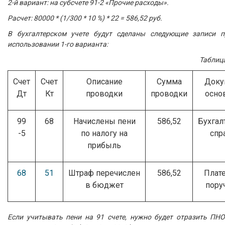
2-й вариант: на субсчете 91-2 «Прочие расходы».
Расчет: 80000 * (1/300 * 10 %) * 22 = 586,52 руб.
В бухгалтерском учете будут сделаны следующие записи п
использовании 1-го варианта:
Таблиц
Счет
Счет
Описание
Сумма
Доку
Дт
Кт
проводки
проводки
осно
99
68
Начислены пени
586,52
Бухгал
-5
по налогу на
спр
прибыль
68
51
Штраф перечислен
586,52
Плат
в бюджет
пору
Если учитывать пени на 91 счете, нужно будет отразить ПНО