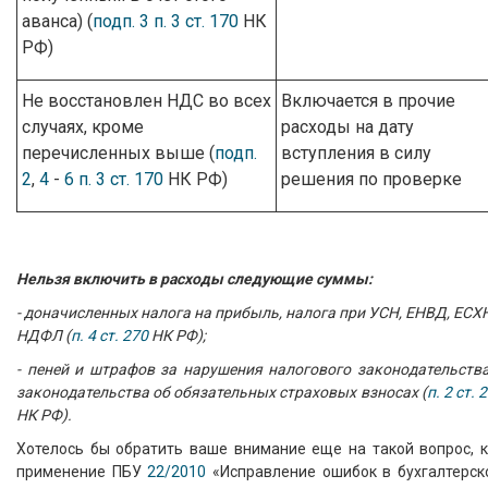
аванса) (
подп. 3 п. 3 ст. 170
НК
РФ)
Не восстановлен НДС во всех
Включается в прочие
случаях, кроме
расходы на дату
перечисленных выше (
подп.
вступления в силу
2
,
4
-
6 п. 3 ст. 170
НК РФ)
решения по проверке
Нельзя включить в расходы следующие суммы:
- доначисленных налога на прибыль, налога при УСН, ЕНВД, ЕСХ
НДФЛ (
п. 4 ст. 270
НК РФ);
- пеней и штрафов за нарушения налогового законодательств
законодательства об обязательных страховых взносах (
п. 2 ст. 
НК РФ).
Хотелось бы обратить ваше внимание еще на такой вопрос, к
применение ПБУ
22/2010
«Исправление ошибок в бухгалтерск