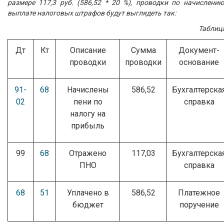
размере 117,3 руб. (586,52 * 20 %), проводки по начислени
выплате налоговых штрафов будут выглядеть так:
Таблиц
Дт
Кт
Описание
Сумма
Документ-
проводки
проводки
основание
91-
68
Начислены
586,52
Бухгалтерска
02
пени по
справка
налогу на
прибыль
99
68
Отражено
117,03
Бухгалтерска
ПНО
справка
68
51
Уплачено в
586,52
Платежное
бюджет
поручение