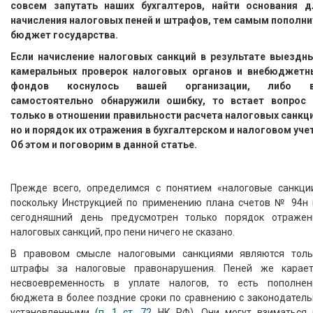
совсем запутать наших бухгалтеров, найти основания д
начисления налоговых пеней и штрафов, тем самым пополни
бюджет государства.
Если начисление налоговых санкций в результате выездны
камеральных проверок налоговых органов и внебюджетн
фондов коснулось вашей организации, либо 
самостоятельно обнаружили ошибку, то встает вопрос 
только в отношении правильности расчета налоговых санкци
но и порядок их отражения в бухгалтерском и налоговом уче
Об этом и поговорим в данной статье.
Прежде всего, определимся с понятием «налоговые санкции
поскольку Инструкцией по применению плана счетов № 94н 
сегодняшний день предусмотрен только порядок отражен
налоговых санкций, про пени ничего не сказано.
В правовом смысле налоговыми санкциями являются толь
штрафы за налоговые правонарушения. Пеней же карает
несвоевременность в уплате налогов, то есть пополнен
бюджета в более поздние сроки по сравнению с законодатель
установленными (
п. 1 ст. 72
НК РФ). Они могут взиматься 