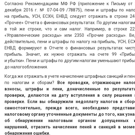
Согласно Рекомендациям МФ РФ (приложение к Письму от 
декабря 2016 г. № 07-04-09 /78875), пени и штрафы по нало
на прибыль, УСН, ЕСХН, ЕНВД следует отражать в строке 24
«Прочее» Отчета о финансовых результатах. По другим налога
в той же строке, что и сам налог. Например, в строке 22
«Управленческие расходы» или 2350 «Прочие расходы». Ве
действительно, пени и штрафы по налогу на прибыль, УСН, ЕС
ЕНВД формируют в Отчете о финансовых результатах чист
прибыль. Значит, их нужно отражать на счете 99 «Прибы
и убытки». Пени и штрафы по другим налогам уменьшают приб
до налогообложения.
Когда же отражать в учете начисление штрафных санкций и пе
по налогам и сборам?
Все проводки, отражающие налог
взносы, штрафы и пени, доначисленные по результат
проверки, делаются на дату вступления в силу решения 
проверке.
Если вы обнаружили недоплату налогов и сбор
самостоятельно, прежде всего, необходимо представи
налоговому органу уточненные документы до того, как узна
об обнаружении налоговым органом допущенных 
нарушений, отразить начисление пеней и санкций в моме
обнаружения ошибки.