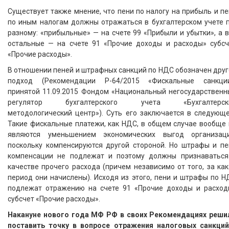
Существует также мнение, что пени по налогу на прибыль и п
по иным налогам должны отражаться в бухгалтерском учете п
разному: «прибыльные» — на счете 99 «Прибыли и убытки», а 
остальные — на счете 91 «Прочие доходы и расходы» субсч
«Прочие расходы».
В отношении пеней и штрафных санкций по НДС обозначен дру
подход (Рекомендации Р-64/2015 «Фискальные санкции
принятой 11.09.2015 Фондом «Национальный негосударственн
регулятор бухгалтерского учета «Бухгалтерск
методологический центр»). Суть его заключается в следующе
Такие фискальные платежи, как НДС, в общем случае вообще 
являются уменьшением экономических выгод организаци
поскольку компенсируются другой стороной. Но штрафы и пе
компенсации не подлежат и поэтому должны признаваться
качестве прочего расхода (причем независимо от того, за ка
период они начислены). Исходя из этого, пени и штрафы по 
подлежат отражению на счете 91 «Прочие доходы и расход
субсчет «Прочие расходы».
Накануне нового года МФ РФ в своих Рекомендациях реши
поставить точку в вопросе отражения налоговых санкций