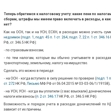
Теперь обратимся к налоговому учету: какие пени по налога
сборам, штрафы мы имеем право включать в расходы, а как
нет?
Как на ОСН, так и на УСН, ЕСХН, в расходах можно учесть су
недоимок
(
подп. 1
,
подп. 45 п. 1 ст. 264
,
подп. 7
,
22 п. 1 ст. 346.16
РФ, ст. 346.5 НК РФ):
- по страховым взносам;
- по тем налогам, которые вы обычно учитываете в расходах
транспортному, земельному, налогу на имущество.
Сделать это можно в периоде:
- на ОСН - когда вступило в силу решение по проверке (
подп. 1 п
ст. 272
НК РФ,
Письмо
МФ РФ от 06.04.2015 № 03-03-06/1/19158);
- на УСН, УСН - когда вы уплатили (с вас взыскали) доначислен
налоги или взносы (
п. 2 ст. 346.17
НК РФ, ст. 346.5 НК РФ).
Возможность и порядок учета в расходах доначислений по Н
зависит от их причины.