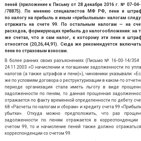
пеней (приложение к Письму от 28 декабря 2016 г. № 07-04-
/78875). По мнению специалистов МФ РФ, пени и штра
по налогу на прибыль и иным «прибыльным» налогам следу
отражать на счете 99. По остальным налогам — на сче
расходов, формирующих прибыль до налогообложения: на т
же счетах, что и сам налог, к которому эти пени и штра
относятся (20,26,44,91). Сюда же рекомендуется включать
пени по страховым взносам.
В более ранних своих разъяснениях (Письмо № 16-00-14/354 
24.11.2003 «О начислении и погашении задолженности по упл
налогов (а также штрафов и пени)»), чиновники указывали: «Е
же по условиям договора о реструктуризации в каком-то отчет
периоде организация стала иметь льготу в виде прощенн
задолженности по пеням, то данная прощенная задолженнос
отражается по факту временной определенности по дебету сч
68 «Расчеты по налогам и сборам» и кредиту счета 99 «Прибыл
убытки». Откуда можно предположить, что раз прощен
задолженности по пеням отражается в корреспонденции 
счетом 99, то и начисление пеней также должно отражаться
корреспонденции со счетом 99.