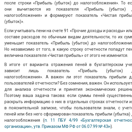
после строки «Прибыль (убыток) до налогообложения». То ес
они вычитаются из показателя «Прибыль (убыток) 
налогообложения» и формируют показатель «Чистая прибы
(убыток)».
Если учитывать пени на счете 91 «Прочие доходы и расходы» ил
составе расходов по обычным видам деятельности, то их сум
уменьшит показатель «Прибыль (убыток) до налогообложения
Но независимо от того, в какую строку отчетности попадут пе
величина показателя «Чистая прибыль» от этого не изменится.
В итоге от варианта отражения пеней в бухгалтерском уче
зависит лишь показатель «Прибыль (убыток) 
налогообложения». А важен ли этот показатель прибыли д
пользователей отчетности? Без сомнения, важен. Он используе
для анализа отчетности и принятия экономических решени
Поэтому ваша задача такова: если суммы пеней существенны
раскрыть информацию о них в отдельных строках отчетности 
в пояснительной записке, чтобы пользователи знали, с учет
пеней или без него сформирован показатель прибыли (убытка)
налогообложения (
п. 11 ПБУ 4/99 «Бухгалтерская отчетнос
организации», утв. Приказом МФ РФ от 06.07.99 № 43н
).