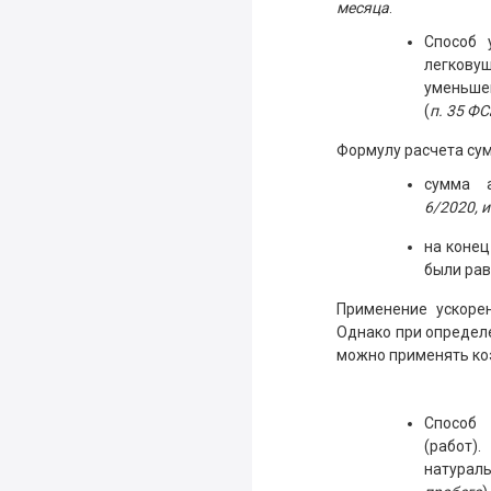
месяца
.
Способ 
легковуш
уменьше
(
п. 35 Ф
Формулу расчета сум
сумма 
6/2020
, 
на конец
были рав
Применение ускоре
Однако при определ
можно применять ко
Способ
(работ)
натурал