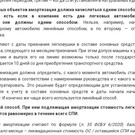
елен периодом, третий — когда СПИ установлен в натуральных ед
ных объектов амортизация должна начисляться одним способо
о есть если в компании есть два легковых автомоби
я они должны одним способом.
Нельзя, например, нач
дному автомобилю линейным способом, а по второму — сп
ка.
яют с даты признания легковушки в составе основных средст
а, следующего за месяцем признания. При этом допуск машины к 
ии и выпуск его на линию возможны только после государс
 дается 10 дней со дня приобретения транспортного средства.
анизация должна определить, с какого момента автомобиль ста
зованию в соответствии с намерениями руководства и с какого 
плуатировать. Это решение будет определяющим для установлен
ля к учету в составе основных средств и даты начала нач
. И конечно же чаще всего используется линейный способ.
й способ. При нем подлежащая амортизации стоимость лег
тся равномерно в течение всего СПИ.
 амортизации считают по формуле (
п. 35 ФСБУ 6/2020
):
бал
чало месяца – ликвидационная стоимость ОС / оставшийся СПИ на