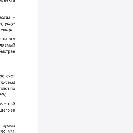
объекта
есяца –
, услуг
месяца
.
ального
сляемый
быстрее
за счет
(
письма
сляют по
 НК
).
четной
щего за
е сумма
259 НК
).