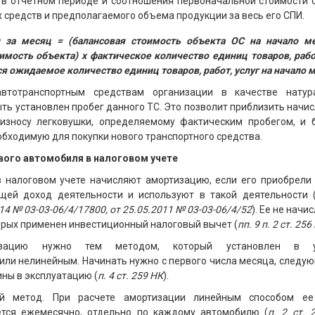
 в отчетном периоде и соотношения первоначальной стоимости 
 средств и предполагаемого объема продукции за весь его СПИ.
 за месяц = (балансовая стоимость объекта ОС на начало м
мость объекта) х фактическое количество единиц товаров, работ
ся ожидаемое количество единиц товаров, работ, услуг на начало 
втотранспортным средствам организации в качестве натур
ть установлен пробег данного ТС. Это позволит приблизить начи
износу легковушки, определяемому фактическим пробегом, и 
обходимую для покупки нового транспортного средства.
вого автомобиля в налоговом учете
в налоговом учете начисляют амортизацию, если его приобрели 
щей доход деятельности и используют в такой деятельности 
4 № 03-03-06/4/17800, от 25.05.2011 № 03-03-06/4/52
). Ее не начи
орых применен инвестиционный налоговый вычет (
пп. 9 п. 2 ст. 256
изацию нужно тем методом, который установлен в у
или нелинейным. Начинать нужно с первого числа месяца, следую
ны в эксплуатацию (
п. 4 ст. 259 НК
).
й метод. При расчете амортизации линейным способом е
ется ежемесячно, отдельно по каждому автомобилю (
п. 2 ст. 