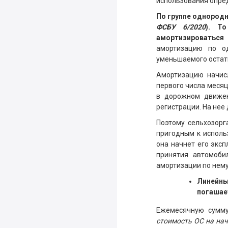
использования опред
По группе однород
ФСБУ 6/2020
). Т
амортизироватьс
амортизацию по о
уменьшаемого остат
Амортизацию начисл
первого числа месяц
в дорожном движен
регистрации. На нее
Поэтому сельхозорг
пригодным к исполь
она начнет его экс
принятия автомоби
амортизации по нему
Линейны
погашае
Ежемесячную сумму
стоимость ОС на на