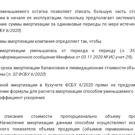
уменьшаемого остатка позволяет списать большую часть ст
ки в начале ее эксплуатации, поскольку предполагает системат
ние суммы амортизации за одинаковые периоды по мере истече
СБУ 6/2020
).
мы амортизации компания определяет так, чтобы:
амортизации уменьшалась от периода к периоду (
п. 3
информационное сообщение Минфина от 03.11.2020 № ИС-учет-29
);
 срока амортизации балансовая и ликвидационная стоимости объ
ны (
п. 32 ФСБУ 6/2020
).
нной амортизации в бухучете ФСБУ 6/2020 прямо не предусм
ении формулы для расчета амортизации способом уменьшаемого 
эффициент ускорения.
 списания стоимости пропорционально объему про
. Начисление амортизации данным способом осуществляют ис
ьного показателя объема продукции (
объемов перевезенных 