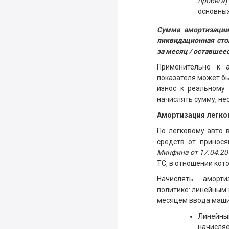
пробега
)
основных
Сумма амортизации
ликвидационная стои
за месяц / оставшее
Применительно к а
показателя может бы
износ к реальному 
начислять сумму, не
Амортизация легко
По легковому авто 
средств от принося
Минфина от 17.04.201
ТС, в отношении кот
Начислять аморт
политике: линейным 
месяцем ввода маши
Линейны
начисля