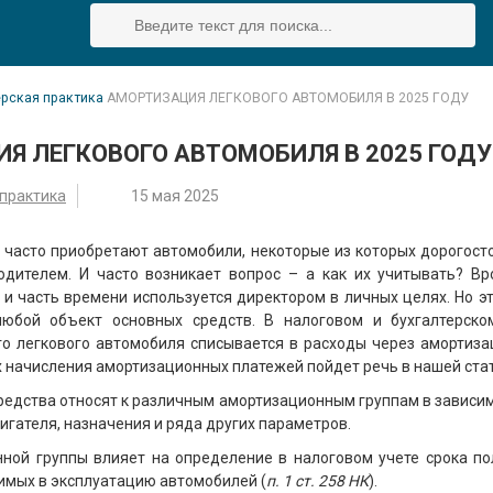
ерская практика
АМОРТИЗАЦИЯ ЛЕГКОВОГО АВТОМОБИЛЯ В 2025 ГОДУ
Я ЛЕГКОВОГО АВТОМОБИЛЯ В 2025 ГОДУ
 практика
15 мая 2025
 часто приобретают автомобили, некоторые из которых дорогост
одителем. И часто возникает вопрос – а как их учитывать? Вр
и часть времени используется директором в личных целях. Но эт
любой объект основных средств. В налоговом и бухгалтерско
го легкового автомобиля списывается в расходы через амортиза
 начисления амортизационных платежей пойдет речь в нашей стат
редства относят к различным амортизационным группам в зависим
вигателя, назначения и ряда других параметров.
ной группы влияет на определение в налоговом учете срока по
имых в эксплуатацию автомобилей (
п. 1 ст. 258 НК
).