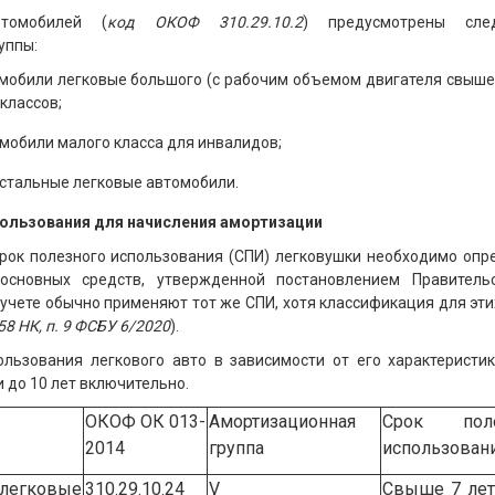
томобилей (
код ОКОФ 310.29.10.2
) предусмотрены сле
уппы:
мобили легковые большого (с рабочим объемом двигателя свыше 3
классов;
омобили малого класса для инвалидов;
е остальные легковые автомобили.
пользования для начисления амортизации
срок полезного использования (СПИ) легковушки необходимо опр
основных средств, утвержденной постановлением Правитель
ухучете обычно применяют тот же СПИ, хотя классификация для эт
258 НК
, п. 9 ФСБУ 6/2020
).
ользования легкового авто в зависимости от его характеристи
и до 10 лет включительно.
ОКОФ ОК 013-
Амортизационная
Срок поле
2014
группа
использован
егковые
310.29.10.24
V
Свыше 7 лет