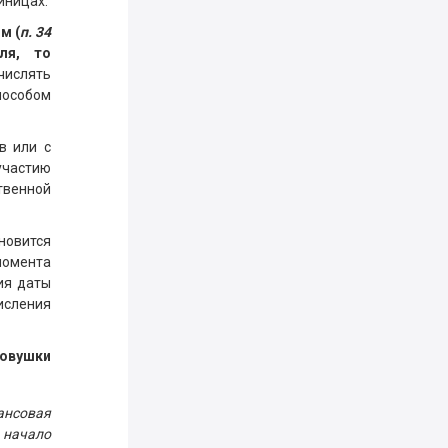
иницах.
м (
п. 34
ля, то
ислять
особом
в или с
участию
твенной
новится
момента
ия даты
исления
ковушки
ансовая
 начало