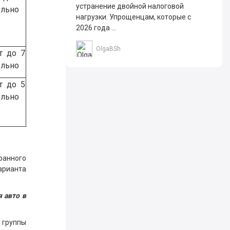
устранение двойной налоговой
ельно
нагрузки. Упрощенцам, которые с
2026 года ...
OlgaBSh
т до 7
ельно
т до 5
ельно
ранного
арианта
 авто в
 группы