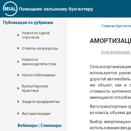
Публикации по рубрикам
Главная
Бухгалт
Новости одной
строчкой
АМОРТИЗАЦИ
Ответы на вопросы
Бухгалтерская
Новости
законодательства
Сельхозорганизации
используются руков
Налогообложение
дорогой автомобиль 
же объект, как и 
Бухгалтерская
практика
стоимость купленно
имеющихся способах
Защити предприятие
Автотранспортные с
их класса, объема д
Автоматизация
Выбор амортизацион
Вебинары | Семинары
использования ввод