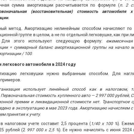
чная сумма амортизации рассчитывается по формуле (
п. 2 с
рвоначальная (восстановительная) стоимость автомобиля 
ации
.
ный метод
.
Амортизацию нелинейным способом начисляют по
ционной группе в целом, а не по отдельной легковушке, как при 
. Для этого используют следующую формулу:
ежемесячна
ации = суммарный баланс амортизационной группы на начало м
ортизации / 100
.
 легкового автомобиля в 2024 году
ртизацию легковушки нужно выбранным способом. Для нагл
 примеров.
анизация использует линейный способ как в налоговом, 
. Первоначальная стоимость купленного авто — 2 997 000 рублей, 
ионной премии и ликвидационной стоимости нет. Транспортное с
ведено в эксплуатацию в мае 2023 года. Амортизацию начисляем с
ем принятия к учету
.
в налоговом учете составит 2,5 процента (
1/40 х 100 %
). Ежем
25 рублей (2
997 000 х 2,5 %
). Ее нужно начислять с июня 2024 