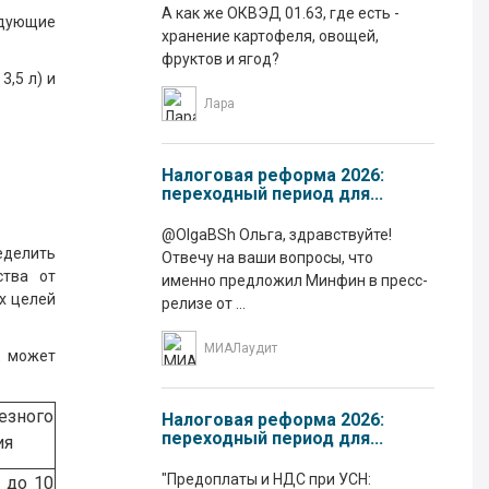
А как же ОКВЭД 01.63, где есть -
дующие
хранение картофеля, овощей,
фруктов и ягод?
,5 л) и
Лара
Налоговая реформа 2026:
переходный период для...
@OlgaBSh Ольга, здравствуйте!
еделить
Отвечу на ваши вопросы, что
ства от
именно предложил Минфин в пресс-
их целей
релизе от ...
МИАЛаудит
к может
зного
Налоговая реформа 2026:
переходный период для...
ия
"Предоплаты и НДС при УСН:
 до 10