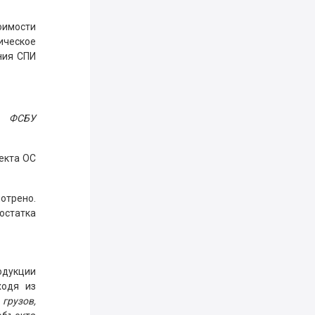
оимости
ическое
ния СПИ
5 ФСБУ
екта ОС
отрено.
остатка
дукции
ходя из
грузов,