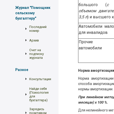
большого (
с 
Журнал "Помощник
объемом двигате
сельскому
3,5 л
) и высшего 
бухгалтеру"
Автомобили мало
Последний
номер
для инвалидов
Архив
Прочие ле
автомобили
Счет на
подписку
журнала
Разное
Норма амортизации
Норма амортизации 
Консультации
способа амортизаци
Найди себя
нормы амортизации.
(Психология
для
При линейном метод
бухгалтера)
месяцах) х 100 %.
Зарядись
Для нелинейного ме
позитивом