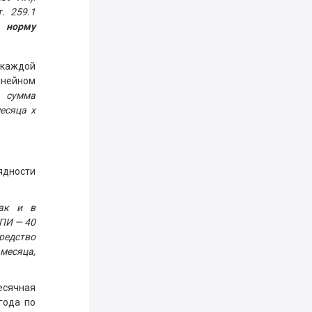
т. 259.1
х норму
 каждой
линейном
я сумма
есяца х
ядности
так и в
СПИ — 40
редство
 месяца,
есячная
года по