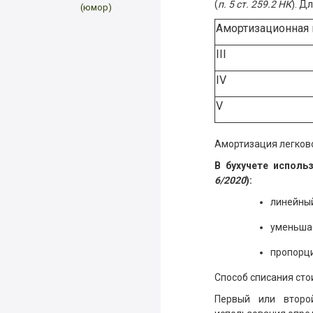
(
п. 5 ст. 259.2 НК
). Д
(юмор)
Амортизационная 
III
IV
V
Амортизация легково
В бухучете испол
6/2020
):
линейны
уменьшае
пропорци
Способ списания сто
Первый или второ