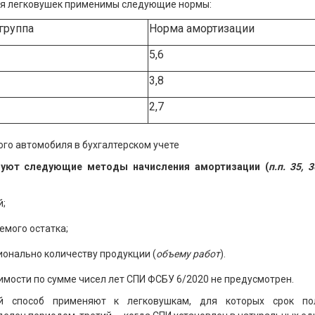
ля легковушек применимы следующие нормы:
группа
Норма амортизации
5,6
3,8
2,7
го автомобиля в бухгалтерском учете
ьзуют следующие методы начисления амортизации (
п.п. 35
, 
й;
мого остатка;
онально количеству продукции (
объему работ
).
имости по сумме чисел лет СПИ ФСБУ 6/2020 не предусмотрен.
й способ применяют к легковушкам, для которых срок по