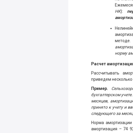
Ежемеся
НК
):
пе
амортиз
Нелиней
амортиза
методе
амортиз
норму ам
Расчет амортизации
Рассчитывать амо
приведем несколько
Пример.
Сельхозорг
бухгалтерском учете
месяцев, амортизац
принято к учету и в
следующего за месяц
Норма амортизации 
амортизация – 74 9