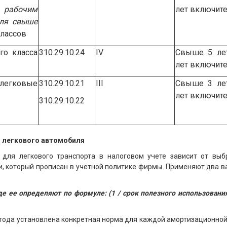
рабочим
лет включит
ля свыше
классов
го класса
310.29.10.24
IV
Свыше 5 ле
лет включит
гковые
310.29.10.21
III
Свыше 3 ле
лет включит
310.29.10.22
 легкового автомобиля
для легкового транспорта в налоговом учете зависит от выб
и, который прописан в учетной политике фирмы. Применяют два в
е ее определяют по формуле: (1 / срок полезного использования
тода установлена конкретная норма для каждой амортизационной