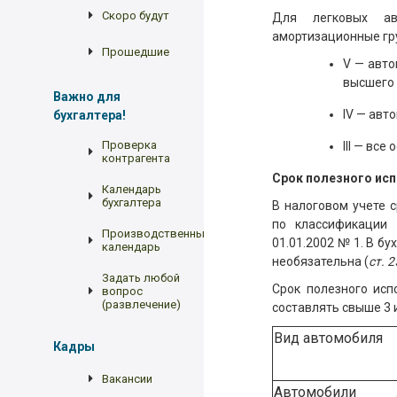
Скоро будут
Для легковых ав
амортизационные гр
Прошедшие
V — авто
высшего 
Важно для
IV — авт
бухгалтера!
Проверка
III — вс
контрагента
Срок полезного ис
Календарь
бухгалтера
В налоговом учете 
по классификации 
Производственный
01.01.2002 № 1. В б
календарь
необязательна (
ст. 
Задать любой
Срок полезного исп
вопрос
(развлечение)
составлять свыше 3 
Вид автомобиля
Кадры
Вакансии
Автомобили л