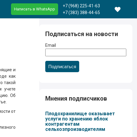
+7 (968) 225-41-63
Написать в WhatsApp
+7 (383) 388-44-65
Подписаться на новости
Email
Подписаться
оящие и
оде как
о такой
м учете
цию. Об
Мнения подписчиков
ье.
ости от
Плодохранилище оказывает
услуги по хранению яблок
контрагентам
лезного
сельхозпроизводителям