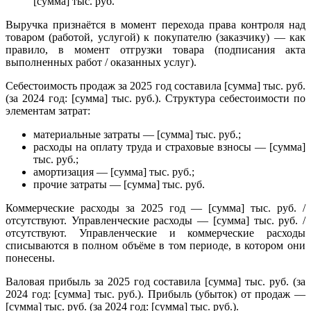
[сумма] тыс. руб.
Выручка признаётся в момент перехода права контроля над
товаром (работой, услугой) к покупателю (заказчику) — как
правило, в момент отгрузки товара (подписания акта
выполненных работ / оказанных услуг).
Себестоимость продаж за 2025 год составила [сумма] тыс. руб.
(за 2024 год: [сумма] тыс. руб.). Структура себестоимости по
элементам затрат:
материальные затраты — [сумма] тыс. руб.;
расходы на оплату труда и страховые взносы — [сумма]
тыс. руб.;
амортизация — [сумма] тыс. руб.;
прочие затраты — [сумма] тыс. руб.
Коммерческие расходы за 2025 год — [сумма] тыс. руб. /
отсутствуют. Управленческие расходы — [сумма] тыс. руб. /
отсутствуют. Управленческие и коммерческие расходы
списываются в полном объёме в том периоде, в котором они
понесены.
Валовая прибыль за 2025 год составила [сумма] тыс. руб. (за
2024 год: [сумма] тыс. руб.). Прибыль (убыток) от продаж —
[сумма] тыс. руб. (за 2024 год: [сумма] тыс. руб.).