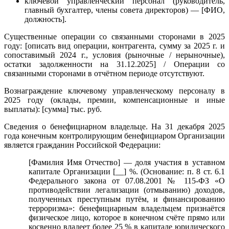
ключевой управленческий персонал (руководитель,
главный бухгалтер, члены совета директоров) — [ФИО,
должность].
Существенные операции со связанными сторонами в 2025
году: [описать вид операции, контрагента, сумму за 2025 г. и
сопоставимый 2024 г., условия (рыночные / нерыночные),
остатки задолженности на 31.12.2025] / Операции со
связанными сторонами в отчётном периоде отсутствуют.
Вознаграждение ключевому управленческому персоналу в
2025 году (оклады, премии, компенсационные и иные
выплаты): [сумма] тыс. руб.
Сведения о бенефициарном владельце. На 31 декабря 2025
года конечным контролирующим бенефициаром Организации
является гражданин Российской Федерации:
[Фамилия Имя Отчество] — доля участия в уставном
капитале Организации [__] %. (Основание: п. 8 ст. 6.1
Федерального закона от 07.08.2001 № 115-ФЗ «О
противодействии легализации (отмыванию) доходов,
полученных преступным путём, и финансированию
терроризма»: бенефициарным владельцем признаётся
физическое лицо, которое в конечном счёте прямо или
косвенно владеет более 25 % в капитале юридического