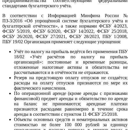
предпринимательства соответствующими федеральными
стандартами бухгалтерского учёта.
В соответствии с Информацией Минфина России №
ПЗ-3/2016 «Об упрощённой системе бухгалтерского учёта и
бухгалтерской отчётности», а также нормами ФСБУ 4/2023,
ФСБУ 5/2019, ФСБУ 6/2020, ФСБУ 14/2022, ФСБУ 25/2018,
ФСБУ 26/2020, ФСБУ 27/2021, ФСБУ 28/2023, ПБУ 1/2008,
ПБУ 19/02 Организация применяет следующие упрощения:
Учёт по налогу на прибыль ведётся без применения ПБУ
18/02 «Учёт расчётов по налогу на прибыль
организаций»: постоянные и временные разницы,
отложенные налоговые активы и обязательства не
рассчитываются и в отчётности не отражаются.
Резерв на предстоящую оплату отпусков не создаётся;
расходы на оплату отпусков признаются по мере их
фактического начисления.
По операционной аренде (кроме аренды с признаками
финансовой) предмет аренды и обязательство по аренде
на баланс не принимаются; арендные платежи
признаются расходами равномерно в течение срока
аренды в соответствии с пунктом 11 ФСБУ 25/2018.
Объекты основных средств и нематериальных активов
стоимостью не более 100 000 рублей за единицу
списываются в расходы периода в момент ввода в