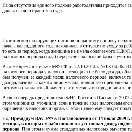
Из-за отсутствия единого подхода работодателям приходится са
доказать свою правоту в суде.
Позиция контролирующих органов по данному вопросу неоднозн
начала календарного года находилась в отпуске по уходу за ре
то есть за период, когда женщина не имела облагаемого НДФЛ 
налогового периода (года) перерасчет налоговой базы с учетом
В то же время в Письме МФ РФ от 22.10.2014 г. № 03-04-06/531
налогового периода у налогоплательщика не было дохода, обл
был получен, за каждый месяц налогового периода, включая те
дохода, начиная с какого-либо месяца, полностью прекращена и
потому и стандартный вычет за эти месяцы он предоставить не
В свою очередь представители ФНС России в Письме от 29.05.
этом чиновники уточнили: если в течение года налоговым аге
обращения в налоговый орган. С этой целью ему следует под
Но,
Президиум ВАС РФ в Постановлении от 14 июля 2009 г. 
месяцы, в которых у работников отсутствовал доход, подл
периода.
При этом и сумма стандартных налоговых вычетов так