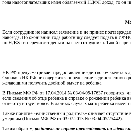
года налогоплательщик имел облагаемый НДФЛ доход, то он имее
Мо
Если сотрудник не написал заявление и не принес подтверждаю
навсегда. По окончании года работнику следует подать в ИФ
по НДФЛ и перечислят деньги на счет сотрудника. Такой вари
НК РФ предусматривает предоставление «детского» вычета в дв
Однако в НК РФ не содержится определение «единственного ро
желающими получить двойной вычет на ребенка.
В Письме МФ РФ от 17.04.2014 № 03-04-05/17637 говорится, чт
если сведения об отце ребенка в справке о рождении ребенка в
отце отсутствует вовсе. В данных случаях мать ребенка имеет 
Также понятие «единственный родитель» означает отсутствие в
умершим (Письмо МФ РФ от 03.07.2013 № 03-04-05/25442).
Таким образом,
родитель не вправе претендовать на «детский