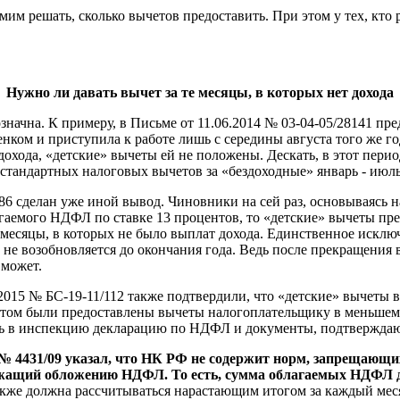
мим решать, сколько вычетов предоставить. При этом у тех, кто
Нужно ли давать вычет за те месяцы, в которых нет дохода
ачна. К примеру, в Письме от 11.06.2014 № 03-04-05/28141 пр
бенком и приступила к работе лишь с середины августа того же го
дохода, «детские» вычеты ей не положены. Дескать, в этот пери
 стандартных налоговых вычетов за «бездоходные» январь - июль
86 сделан уже иной вывод. Чиновники на сей раз, основываясь н
агаемого НДФЛ по ставке 13 процентов, то «детские» вычеты пр
 месяцы, в которых не было выплат дохода. Единственное исключ
 не возобновляется до окончания года. Ведь после прекращения 
 может.
2015 № БС-19-11/112 также подтвердили, что «детские» вычеты 
нтом были предоставлены вычеты налогоплательщику в меньшем ра
ать в инспекцию декларацию по НДФЛ и документы, подтвержда
№ 4431/09 указал, что НК РФ не содержит норм, запрещающих
ежащий обложению НДФЛ. То есть, сумма облагаемых НДФЛ до
же должна рассчитываться нарастающим итогом за каждый месяц 