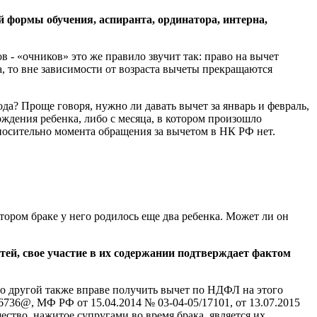
й формы обучения, аспиранта, ординатора, интерна,
в - «очников» это же правило звучит так: право на вычет
на, то вне зависимости от возраста вычеты прекращаются
ода? Проще говоря, нужно ли давать вычет за январь и февраль,
рождения ребенка, либо с месяца, в котором произошло
носительно момента обращения за вычетом в НК РФ нет.
ором браке у него родилось еще два ребенка. Может ли он
тей, свое участие в их содержании подтверждает фактом
то другой также вправе получить вычет по НДФЛ на этого
736@, МФ РФ от 15.04.2014 № 03-04-05/17101, от 13.07.2015
ество, нажитое супругами во время брака, является их