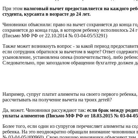
При этом
налоговый вычет предоставляется на каждого ребен
студента, курсанта в возрасте до 24 лет.
Чиновники объяснили: право на вычет сохраняется до конца год
сохраняется до конца года, в котором ребенку исполнилось 24 
(Письмо МФ РФ от 22.10.2014 № 03-04-05/53291)
Также может возникнуть вопрос - за какой период предоставить
если сотрудник обратился за вычетом в марте? Ответ содержитс
усыновление, установлена опека (попечительство), либо ребе
Следовательно, при запоздалом обращении бухгалтер должен д
Например, супруг платит алименты на своего первого ребенка,
рассчитывать на получение вычета на троих детей?
Да, может. Чиновники рассуждают так:
если брак между родит
уплаты алиментов (Письмо МФ РФ от 18.03.2015 № 03-04-05/
Более того, если один из супругов перечисляет алименты на с
ребенка. На это неоднократно обращали внимание чиновники в
№ 03-04-05/400960). Свою позицию чиновники объясняют тем, ч