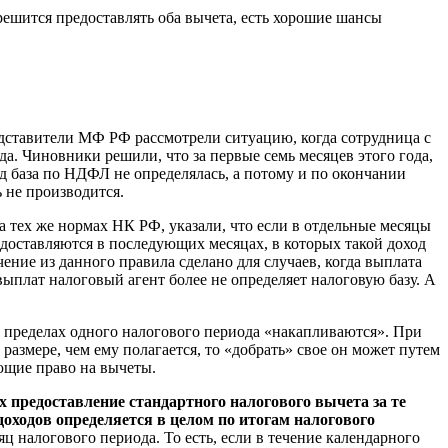
 решится предоставлять оба вычета, есть хорошие шансы
едставители МФ РФ рассмотрели ситуацию, когда сотрудница с
да. Чиновники решили, что за первые семь месяцев этого года,
од база по НДФЛ не определялась, а потому и по окончании
 не производится.
а тех же нормах НК РФ, указали, что если в отдельные месяцы
едоставляются в последующих месяцах, в которых такой доход
ение из данного правила сделано для случаев, когда выплата
выплат налоговый агент более не определяет налоговую базу. А
в пределах одного налогового периода «накапливаются». При
змере, чем ему полагается, то «добрать» свое он может путем
ющие право на вычеты.
 предоставление стандартного налогового вычета за те
ходов определяется в целом по итогам налогового
налогового периода. То есть, если в течение календарного