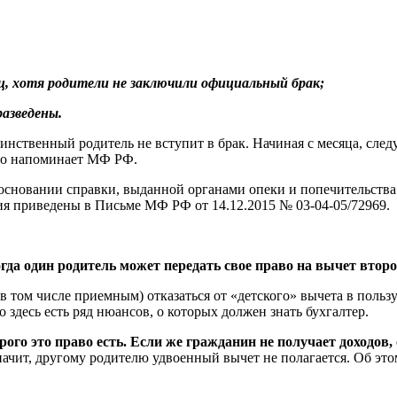
ец, хотя родители не заключили официальный брак;
разведены.
динственный родитель не вступит в брак. Начиная с месяца, сле
рно напоминает МФ РФ.
 основании справки, выданной органами опеки и попечительства
ия приведены в Письме МФ РФ от 14.12.2015 № 03-04-05/72969.
гда один родитель может передать свое право на вычет втор
том числе приемным) отказаться от «детского» вычета в пользу 
 здесь есть ряд нюансов, о которых должен знать бухгалтер.
орого это право есть. Если же гражданин не получает доходо
начит, другому родителю удвоенный вычет не полагается. Об э