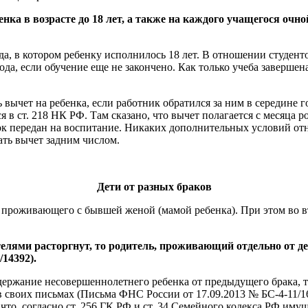
ка в возрасте до 18 лет, а также на каждого учащегося очно
а, в котором ребенку исполнилось 18 лет. В отношении студенто
года, если обучение еще не закончено. Как только учеба заверше
 вычет на ребенка, если работник обратился за ним в середине г
я в ст. 218 НК РФ. Там сказано, что вычет полагается с месяца 
нок передан на воспитание. Никаких дополнительных условий от
ать вычет задним числом.
Дети от разных браков
 проживающего с бывшей женой (мамой ребенка). При этом во вт
елями расторгнут, то родитель, проживающий отдельно от де
14392).
одержание несовершеннолетнего ребенка от предыдущего брака, 
 своих письмах (Письма ФНС России от 17.09.2013 № БС-4-11/16
то, согласно ст. 256 ГК РФ и ст. 34 Семейного кодекса РФ имущ