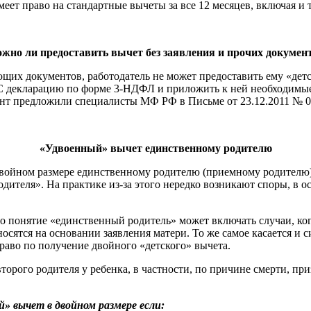
т право на стандартные вычеты за все 12 месяцев, включая и те
жно ли предоставить вычет без заявления и прочих докумен
щих документов, работодатель не может предоставить ему «детск
НС декларацию по форме 3-НДФЛ и приложить к ней необходимые
ант предложили специалисты МФ РФ в Письме от 23.12.2011 № 03
«Удвоенный» вычет единственному родителю
ойном размере единственному родителю (приемному родителю), о
дителя». На практике из-за этого нередко возникают споры, в 
о понятие «единственный родитель» может включать случаи, ког
носятся на основании заявления матери. То же самое касается и с
право по получение двойного «детского» вычета.
торого родителя у ребенка, в частности, по причине смерти, пр
» вычет в двойном размере если: