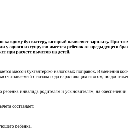
 каждому бухгалтеру, который начисляет зарплату.
При это
ли у одного из супругов имеется ребенок от предыдущего брак
ет при расчете вычетов на детей.
ается массой бухгалтерско-налоговых поправок. Изменения косн
 рассчитываемый с начала года нарастающим итогом, по достижен
 ребенка-инвалида родителям и усыновителям, на обеспечении ко
ычета составляет:
дующего ребенка.