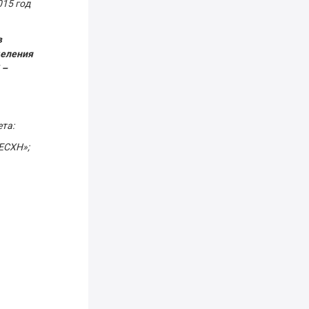
15 год
в
деления
 –
та:
 ЕСХН»;