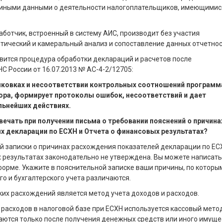
с иными данными о деятельности налогоплательщиков, имеющимис
ботчик, встроенный в систему АИС, производит без участия
ический и камеральный анализ и сопоставление данных отчетнос
вится процедура обработки деклараций и расчетов после
С России от 16.07.2013 № АС-4-2/12705:
ыковках и несоответствии контрольных соотношений программ
ора, формирует протоколы ошибок, несоответствий и дает
льнейших действиях.
твечать при получении письма о требовании пояснений о причина
 декларации по ЕСХН и Отчета о финансовых результатах?
 записки о причинах расхождения показателей декларации по ЕС
 результатах законодательно не утверждена. Вы можете написать
орме. Укажите в пояснительной записке ваши причины, по которы
го и бухгалтерского учета различаются.
ких расхождений является метод учета доходов и расходов.
 расходов в налоговой базе при ЕСХН используется кассовый метод
аются только после получения денежных средств или иного имущес