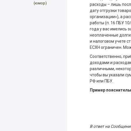
(юмор)
расходы – лишь посл
дату отгрузки товаро
организации»), а ра
работы (п. 16 ПБУ 10
года у вас имелись 
неоплаченные долги 
и налоговом учете ст
ЕСХН ограничен. Мож
Соответственно, при
доходами и расхода
различными, некотор
чтобы вы указали су
РФ или ПБУ.
Пример пояснитель
В ответ на Сообщени