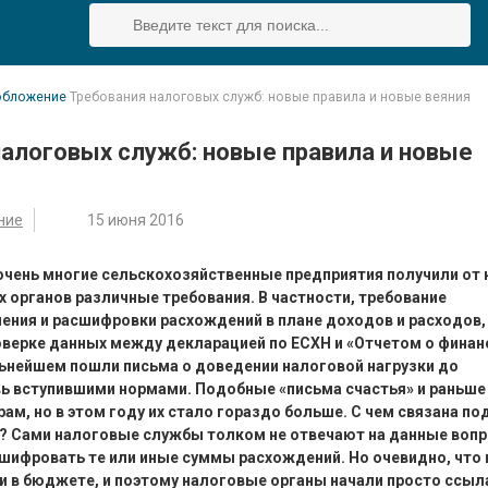
обложение
Требования налоговых служб: новые правила и новые веяния
алоговых служб: новые правила и новые
ние
15 июня 2016
 очень многие сельскохозяйственные предприятия получили от
органов различные требования. В частности, требование
ения и расшифровки расхождений в плане доходов и расходов,
оверке данных между декларацией по ЕСХН и «Отчетом о фина
льнейшем пошли письма о доведении налоговой нагрузки до
ь вступившими нормами. Подобные «письма счастья» и раньше
рам, но в этом году их стало гораздо больше. С чем связана по
? Сами налоговые службы толком не отвечают на данные вопр
шифровать те или иные суммы расхождений. Но очевидно, что 
 в бюджете, и поэтому налоговые органы начали просто ссыл