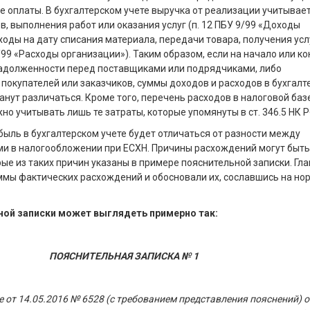
е оплаты. В бухгалтерском учете выручка от реализации учитывает
в, выполнения работ или оказания услуг (п. 12 ПБУ 9/99 «Доходы
сходы на дату списания материала, передачи товара, получения усл
/99 «Расходы организации»). Таким образом, если на начало или к
задолженности перед поставщиками или подрядчиками, либо
покупателей или заказчиков, суммы доходов и расходов в бухгалт
анут различаться. Кроме того, перечень расходов в налоговой баз
но учитывать лишь те затраты, которые упомянуты в ст. 346.5 НК Р
быль в бухгалтерском учете будет отличаться от разности между
ми в налогообложении при ЕСХН. Причины расхождений могут быть
ые из таких причин указаны в примере пояснительной записки. Гла
ммы фактических расхождений и обосновали их, сославшись на но
ной записки может выглядеть примерно так:
ПОЯСНИТЕЛЬНАЯ ЗАПИСКА № 1
е от 14.05.2016 № 6528 (с требованием представления пояснений) о