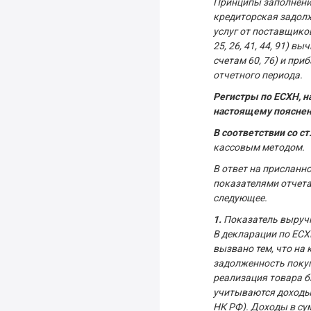
Принципы заполнения
кредиторская задолж
услуг от поставщиков
25, 26, 41, 44, 91) 
счетам 60, 76) и при
отчетного периода.
Регистры по ЕСХН, н
настоящему поясне
В соответствии со ст
кассовым методом.
В ответ на присланн
показателями отчета
следующее.
1.
Показатель выручки
В декларации по ЕСХ
вызвано тем, что на
задолженность покуп
реализация товара б
учитываются доходы н
НК РФ). Доходы в су