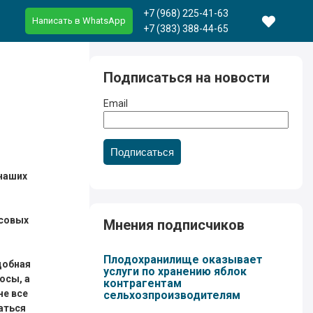
+7 (968) 225-41-63
Написать в WhatsApp
+7 (383) 388-44-65
Подписаться на новости
Email
Подписаться
 наших
нсовых
Мнения подписчиков
Плодохранилище оказывает
добная
услуги по хранению яблок
осы, а
контрагентам
не все
сельхозпроизводителям
аться