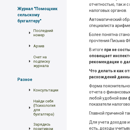
отчетностью, так и 
Журнал "Помощник
налоговых органов.
сельскому
Автоматический обра
бухгалтеру"
специалиста арифмет
Последний
Более понятна стано
номер
прочтения Письма ФН
Архив
В итоге
при не сост
оповещает инспект
Счет на
подписку
рекомендации о да
журнала
Что делать и как о
расхождений данных
Разное
Форма пояснительной
Консультации
отчета о финансовых
любой удобной вам ф
Найди себя
показатели налогово
(Психология
для
Главной причиной та
бухгалтера)
Для учета доходов и
Зарядись
есть, доходы учитыв
позитивом