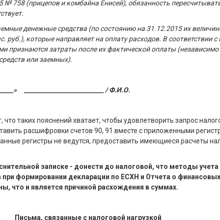
15 № 758 (прицепов и комбайна Енисей), обязанность пересчитыват
ствует.
емные денежные средства (по состоянию на 31.12.2015 их величин
. руб.), которые направляет на оплату расходов. В соответствии с п
ми признаются затраты после их фактической оплаты (независимо о
средств или заемных).
___» ___________________________ / Ф.И.О.
, что таких пояснений хватает, чтобы удовлетворить запрос налог
тавить расшифровки счетов 90, 91 вместе с приложенными регист
данные регистры не ведутся, предоставить имеющиеся расчеты на
яснительной записке - донести до налоговой, что методы учета
 при формировании декларации по ЕСХН и Отчета о финансовы
ны, что и является причиной расхождения в суммах.
Письма, связанные с налоговой нагрузкой