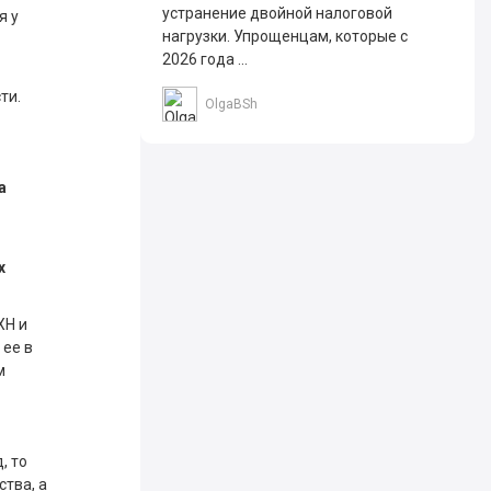
устранение двойной налоговой
я у
нагрузки. Упрощенцам, которые с
2026 года ...
ти.
OlgaBSh
а
х
ХН и
 ее в
м
, то
тва, а