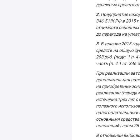
денежных средств от
2.
Предприятие находи
346.5 НК РФ в 2015 
стоимости основных 
до перехода на уплат
3.
В течение 2015 го
средств на общую су
293 руб. (подп. 1 п.
часть (п. 4.1 ст. 346.
При реализации автом
дополнительная нало
на приобретение осно
реализации (передач
истечения трех лет 
полезного использова
налогоплательщики о
основными средствам
положений главы 25
В отношении выбывш