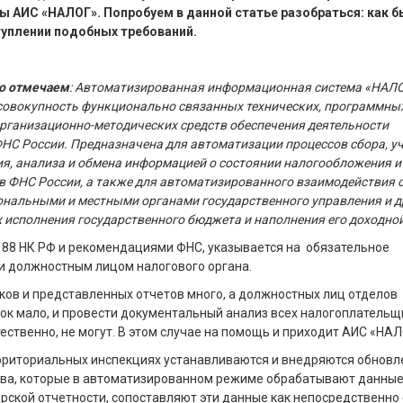
ы АИС «НАЛОГ». Попробуем в данной статье разобраться: как б
туплении подобных требований.
но отмечаем
: Автоматизированная информационная система «НАЛ
совокупность функционально связанных технических, программных
рганизационно-методических средств обеспечения деятельности
НС России. Предназначена для автоматизации процессов сбора, уч
я, анализа и обмена информацией о состоянии налогообложения и
в ФНС России, а также для автоматизированного взаимодействия 
нальными и местными органами государственного управления и д
х исполнения государственного бюджета и наполнения его доходной
т. 88 НК РФ и рекомендациями ФНС, указывается на обязательное
и должностным лицом налогового органа.
ов и представленных отчетов много, а должностных лиц отделов
ок мало, и провести документальный анализ всех налогоплательщ
ественно, не могут. В этом случае на помощь и приходит АИС «НА
ерриториальных инспекциях устанавливаются и внедряются обнов
ва, которые в автоматизированном режиме обрабатывают данны
ерской отчетности, сопоставляют эти данные как непосредственно 