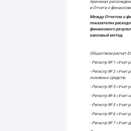
причинах расхождени
и Отчета о финансов
Между Отчетом о фин
показателях расходо
финансового результ
кассовый метод.
Обществом расчет ЕС
- Регистр № 1 «Учет 
- Регистр № 2 «Учет
основных средств;
- Регистр № 3 «Учет
- Регистр № 4 «Учет 
- Регистр № 5 «Учет 
- Регистр № 6 «Учет
- Регистр № 7 «Учет 