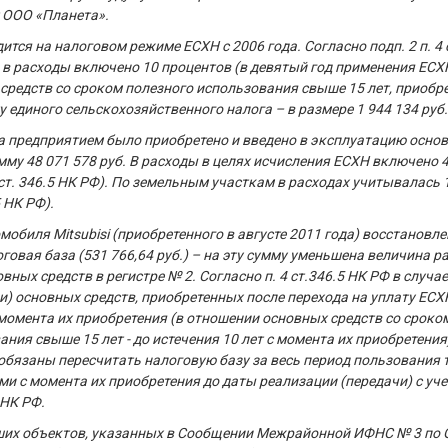
 ООО «Планета».
тся на налоговом режиме ЕСХН с 2006 года. Согласно подп. 2 п. 4 
г. в расходы включено 10 процентов (в девятый год применения ЕСХ
средств со сроком полезного использования свыше 15 лет, приобр
у единого сельскохозяйственного налога – в размере 1 944 134 руб.
да предприятием было приобретено и введено в эксплуатацию осно
мму 48 071 578 руб. В расходы в целях исчисления ЕСХН включено 
 4 ст. 346.5 НК РФ). По земельным участкам в расходах учитывалась 
5 НК РФ).
обиля Mitsubisi (приобретенного в августе 2011 года) восстановле
говая база (531 766,64 руб.) – на эту сумму уменьшена величина р
вных средств в регистре № 2. Согласно п. 4 ст.346.5 НК РФ в случае
и) основных средств, приобретенных после перехода на уплату ЕСХН
с момента их приобретения (в отношении основных средств со сроко
ния свыше 15 лет - до истечения 10 лет с момента их приобретения
бязаны пересчитать налоговую базу за весь период пользования 
и с момента их приобретения до даты реализации (передачи) с уч
 НК РФ.
их объектов, указанных в Сообщении Межрайонной ИФНС № 3 по