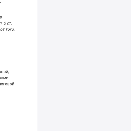
ь
а
. 5 ст.
т того,
овой,
рами
логовой
х