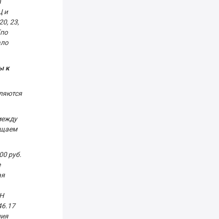
я
Ц и
0, 23,
(по
ало
ы к
еляются
между
бщаем
00 руб.
е
ая
ХН
46.17
ния