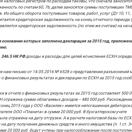
 налоговых регистров по расходам таковы, что сначала заноситс
енность по счетам 60, 76, далее заносятся суммы поступивших ТМ
. Из общего оборота поступивших товаров, работ, услуг (Дт 10, 11, 2
вычитается кредиторская задолженность на конец отчетного периода 
бавляется кредиторская задолженность (по этим же счетам) на нач
а основании которых заполнена декларация за 2015 год, приложен
нию.
. 346.5 НК РФ
доходы и расходы для целей исчисления ЕСХН опред
ое нам письмо от 14.05.2016 № 6528 о представлении разъяснений 
 о финансовых результатах и декларации по ЕСХН за 2015 год соо
 в отчете о финансовых результатах за 2015 год составляет 500 0
Н отражена сумма облагаемых доходов -- 480 000 руб. Расхождени
 конец 2015 года у ООО «Василек» имеется непогашенная дебиторск
ателя ООО «Планета» в сумме 20 000 руб. В бухгалтерском учете
ыла отражена на дату отгрузки. А в расчете налоговой базы по ЕС
а дату получения денежных средств и иного имущества (п. 1 ст. 3
мме 20 000 руб. будут учтены при налогообложении после поступле