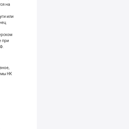
ся на
уги или
онец
ерском
е при
Ф.
вное,
рмы НК