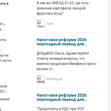
А как же ОКВЭД 01.63, где есть -
ыть и
хранение картофеля, овощей,
фруктов и ягод?
Лара
ОГ»
,
Налоговая реформа 2026:
ета,
переходный период для...
с
@OlgaBSh Ольга, здравствуйте!
ругих
Отвечу на ваши вопросы, что
 части.
именно предложил Минфин в пресс-
релизе от ...
МИАЛаудит
иков
ЛОГ»
Налоговая реформа 2026:
ленные
переходный период для...
е
"Предоплаты и НДС при УСН:
с