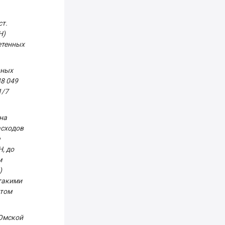
ст.
Н)
етенных
вных
48 049
1/7
на
асходов
, до
м
)
такими
етом
 Омской