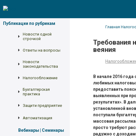
Публикации по рубрикам
Главная
Налого
Новости одной
строчкой
Требования н
веяния
Ответы на вопросы
Налогообложе
Новости
законодательства
В начале 2016 года
Налогообложение
любимых налоговых 
предоставить поясн
Бухгалтерская
практика
выявленных при пр
результатах». В да
Защити предприятие
установленной внов
поступали бухгалте
Автоматизация
массовая рассылка
просто требуют рас
Вебинары | Семинары
радужно с доходами