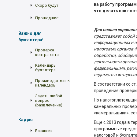
на работу программ
Скоро будут
что делать при пос
Прошедшие
Для начала справоч
Важно для
представляет собой 
бухгалтера!
информационных и о
налоговых органов Ф
Проверка
контрагента
обработки, обобщени
деятельности органо
Календарь
федеральными, регио
бухгалтера
ведомств в интереса
Производственный
В соответствии со с
календарь
проведение проверк
Задать любой
Но налогоплательщик
вопрос
(развлечение)
камеральных провер
«камеральщики», ест
Кадры
Еще с 2013 года в т
программные средст
Вакансии
налоговой и бухгалт