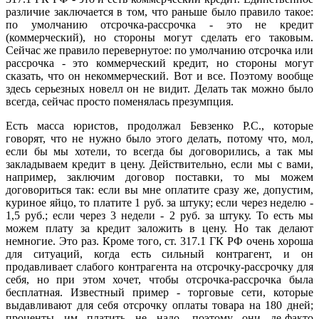
различие заключается в том, что раньше было правило такое:
по умолчанию отсрочка-рассрочка - это не кредит
(коммерческий), но стороны могут сделать его таковым.
Сейчас же правило перевернутое: по умолчанию отсрочка или
рассрочка - это коммерческий кредит, но стороны могут
сказать, что он некоммерческий. Вот и все. Поэтому вообще
здесь серьезных новелл он не видит. Делать так можно было
всегда, сейчас просто поменялась презумпция.
Есть масса юристов, продолжал Бевзенко Р.С., которые
говорят, что не нужно было этого делать, потому что, мол,
если бы мы хотели, то всегда бы договорились, а так мы
закладываем кредит в цену. Действительно, если мы с вами,
например, заключим договор поставки, то мы можем
договориться так: если вы мне оплатите сразу же, допустим,
куриное яйцо, то платите 1 руб. за штуку; если через неделю -
1,5 руб.; если через 3 недели - 2 руб. за штуку. То есть мы
можем плату за кредит заложить в цену. Но так делают
немногие. Это раз. Кроме того, ст. 317.1 ГК РФ очень хороша
для ситуаций, когда есть сильный контрагент, и он
продавливает слабого контрагента на отсрочку-рассрочку для
себя, но при этом хочет, чтобы отсрочка-рассрочка была
бесплатная. Известный пример - торговые сети, которые
выдавливают для себя отсрочку оплаты товара на 180 дней;
проценты им платить не надо, поэтому они де-факто