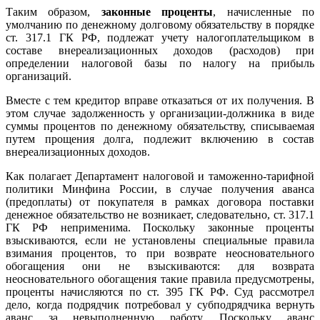
Таким образом,
законные проценты
, начисленные по
умолчанию по денежному долговому обязательству в порядке
ст. 317.1 ГК РФ, подлежат учету налогоплательщиком в
составе внереализационных доходов (расходов) при
определении налоговой базы по налогу на прибыль
организаций.
Вместе с тем кредитор вправе отказаться от их получения. В
этом случае задолженность у организации-должника в виде
суммы процентов по денежному обязательству, списываемая
путем прощения долга, подлежит включению в состав
внереализационных доходов.
Как полагает Департамент налоговой и таможенно-тарифной
политики Минфина России, в случае получения аванса
(предоплаты) от покупателя в рамках договора поставки
денежное обязательство не возникает, следовательно, ст. 317.1
ГК РФ неприменима. Поскольку законные проценты
взыскиваются, если не установлены специальные правила
взимания процентов, то при возврате неосновательного
обогащения они не взыскиваются: для возврата
неосновательного обогащения такие правила предусмотрены,
проценты начисляются по ст. 395 ГК РФ. Суд рассмотрел
дело, когда подрядчик потребовал у субподрядчика вернуть
аванс за невыполненную работу. Поскольку аванс