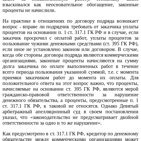
взыскивался как неосновательное обогащение, законные
проценты не начислили.
На практике в отношениях по договору подряда возникает
вопрос - вправе ли подрядчик требовать от заказчика уплаты
процентов на основании п. 1 ст. 317.1 ГК РФ и в случае, если
заказчик просрочил с оплатой работ, уплаты процентов за
пользование чужими денежными средствами (ст. 395 ГК РФ),
если иное не установлено законом или договором. В случае,
когда обе стороны договора подряда являются коммерческими
организациями, законные проценты начисляются на сумму
долга заказчика по оплате выполненных работ в течение
всего периода пользования указанной суммой, т.е. с момента
приемки заказчиком работ до момента их оплаты. Для
положительного ответа на этот вопрос важно, что проценты,
начисляемые на основании ст. 395 ГК РФ, являются мерой
гражданско-правовой ответственности за нарушение
денежного обязательства, а проценты, предусмотренные п. 1
ст. 317.1 ГК РФ, к таковой не относятся. Однако Девятый
арбитражный апелляционный суд в своем постановлении
указал, что «законодательство не предусматривает двойной
ответственности за одно и то же нарушение».
Как предусмотрено в ст. 317.1 ГК РФ, кредитор по денежному
обязательству между коммерческими организациями может