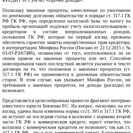
КРЕДИТ 91 Субсчет «Прочие доходы».
Поскольку законные проценты, начисленные по умолчанию
по денежному долговому обязательству в порядке ст. 317.1 ГК
РФ ГК РФ, при определении налоговой базы по налогу на
прибыль организаций подлежат учету налогоплательщиком –
кредитором в составе внереализационных доходов,
положения ГК РФ, которые на первый взгляд призваны
обеспечить гарантии защиты имущественных прав кредитора,
в интерпретации Минфина России (Письмо от 22.12.2015 г. №
03-03-РЗ/67486), независимо от того, воспользовался ли он
своим правом на законные проценты или нет. Способом
нивелирования таких последствий является указание в тексте
договора на то, что положения о законных процентах (ст.
317.1 ГК РФ) не применяются к денежным обязательствам
сторон. В этом случае, как указывает Минфин России, ни
требования о законных процентах, ни доходы (расходы) не
возникают.
Представляется целесообразным привести фрагмент интервью
известного юриста Бевзенко Р.С. На вопрос, насколько, на его
взгляд, удачно были изменены нормы ст.ст. 395 и 317.1 ГК РФ,
не вступит ли последняя статья в коллизию с нормами второй
части ГК РФ о коммерческом кредите, юрист ответил, что
коллизии с коммерческим кредитом не возникнет, так как ст.
317.1 ГК РФ - это и есть коммерческий кредит. Единственное