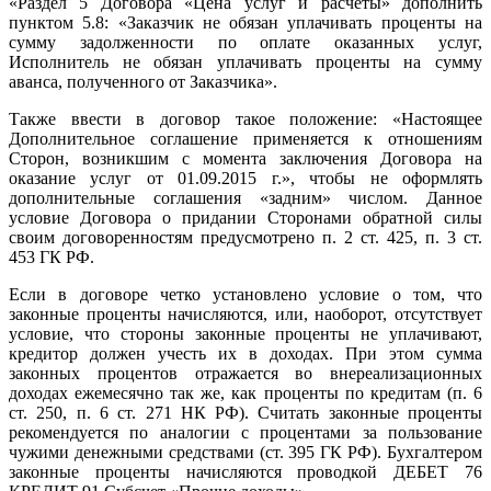
«Раздел 5 Договора «Цена услуг и расчеты» дополнить
пунктом 5.8: «Заказчик не обязан уплачивать проценты на
сумму задолженности по оплате оказанных услуг,
Исполнитель не обязан уплачивать проценты на сумму
аванса, полученного от Заказчика».
Также ввести в договор такое положение: «Настоящее
Дополнительное соглашение применяется к отношениям
Сторон, возникшим с момента заключения Договора на
оказание услуг от 01.09.2015 г.», чтобы не оформлять
дополнительные соглашения «задним» числом. Данное
условие Договора о придании Сторонами обратной силы
своим договоренностям предусмотрено п. 2 ст. 425, п. 3 ст.
453 ГК РФ.
Если в договоре четко установлено условие о том, что
законные проценты начисляются, или, наоборот, отсутствует
условие, что стороны законные проценты не уплачивают,
кредитор должен учесть их в доходах. При этом сумма
законных процентов отражается во внереализационных
доходах ежемесячно так же, как проценты по кредитам (п. 6
ст. 250, п. 6 ст. 271 НК РФ). Считать законные проценты
рекомендуется по аналогии с процентами за пользование
чужими денежными средствами (ст. 395 ГК РФ). Бухгалтером
законные проценты начисляются проводкой ДЕБЕТ 76