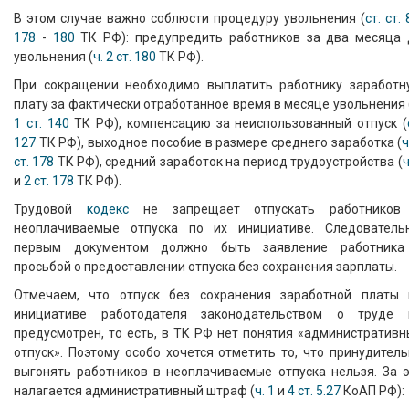
В этом случае важно соблюсти процедуру увольнения (
ст. ст. 
178
-
180
ТК РФ): предупредить работников за два месяца 
увольнения (
ч. 2 ст. 180
ТК РФ).
При сокращении необходимо выплатить работнику заработн
плату за фактически отработанное время в месяце увольнения 
1 ст. 140
ТК РФ), компенсацию за неиспользованный отпуск (
127
ТК РФ), выходное пособие в размере среднего заработка (
ч
ст. 178
ТК РФ), средний заработок на период трудоустройства (
ч
и
2 ст. 178
ТК РФ).
Трудовой
кодекс
не запрещает отпускать работников
неоплачиваемые отпуска по их инициативе. Следовательн
первым документом должно быть заявление работника
просьбой о предоставлении отпуска без сохранения зарплаты.
Отмечаем, что отпуск без сохранения заработной платы 
инициативе работодателя законодательством о труде 
предусмотрен, то есть, в ТК РФ нет понятия «административ
отпуск». Поэтому особо хочется отметить то, что принудител
выгонять работников в неоплачиваемые отпуска нельзя. За э
налагается административный штраф (
ч. 1
и
4 ст. 5.27
КоАП РФ):