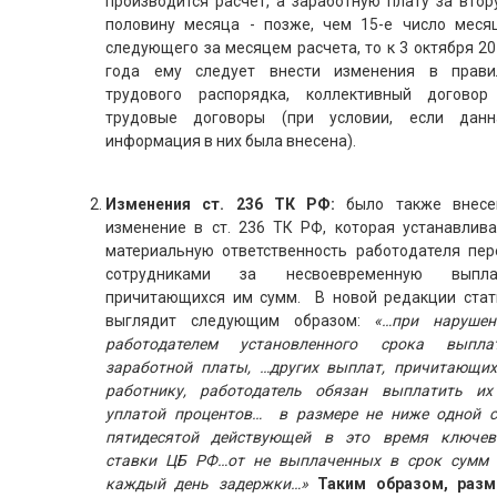
производится расчет, а заработную плату за втор
половину месяца - позже, чем 15-е число месяц
следующего за месяцем расчета, то к 3 октября 2
года ему следует внести изменения в прави
трудового распорядка, коллективный договор
трудовые договоры (при условии, если данн
информация в них была внесена).
Изменения ст. 236 ТК РФ:
было также внесе
изменение в ст. 236 ТК РФ, которая устанавлива
материальную ответственность работодателя пер
сотрудниками за несвоевременную выпла
причитающихся им сумм. В новой редакции стат
выглядит следующим образом:
«…при нарушен
работодателем установленного срока выпла
заработной платы, …других выплат, причитающих
работнику, работодатель обязан выплатить их
уплатой процентов… в размере не ниже одной с
пятидесятой действующей в это время ключев
ставки ЦБ РФ…от не выплаченных в срок сумм 
каждый день задержки…»
Таким образом, разм