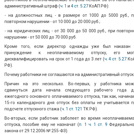
административный штраф (
ч. 1
и
4 ст. 5.27
КоАП РФ):
- на должностных лиц - в размере от 1000 до 5000 руб., п
повторном нарушении - от 10 000 до 20 000 руб.;
- на юридических лиц - от 30 000 до 50 000 руб., при повтор
нарушении - от 50 000 до 70 000 руб.
Кроме того, если директор однажды уже был наказан 
принуждение к неоплачиваемому отпуску, его мог
дисквалифицировать на срок от 1 года до 3 лет (
ч. 4 ст. 5.27
Ко
РФ).
Почему работники не соглашаются на административный отпуск
Причин на это несколько. Во-первых, у работника мож
сдвинуться дата начала следующего рабочего года д
ежегодного основного оплачиваемого отпуска, так как, начина
15-го календарного дня отпуск без оплаты не учитывается п
подсчете отпускного стажа (
ч. 1 ст. 121
ТК РФ).
Во-вторых, если работник заболеет во время неоплачиваемо
отпуска, пособие ему не назначат (
п. 1 ч. 1 ст. 9
Федерально
закона от 29.12.2006 № 255-ФЗ).