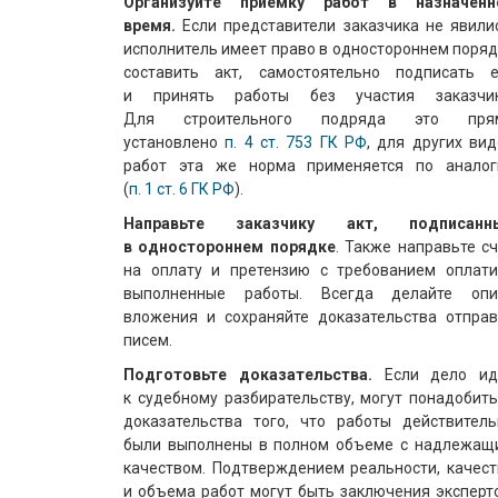
Организуйте приемку работ в назначенн
время.
Если представители заказчика не явилис
исполнитель имеет право в одностороннем поря
составить акт, самостоятельно подписать е
и принять работы без участия заказчик
Для строительного подряда это пря
установлено
п. 4 ст. 753 ГК РФ
, для других ви
работ эта же норма применяется по аналог
(
п. 1 ст. 6 ГК РФ
).
Направьте заказчику акт, подписанн
в одностороннем порядке
. Также направьте с
на оплату и претензию с требованием оплати
выполненные работы. Всегда делайте опи
вложения и сохраняйте доказательства отправ
писем.
Подготовьте доказательства.
Если дело ид
к судебному разбирательству, могут понадобит
доказательства того, что работы действитель
были выполнены в полном объеме с надлежащ
качеством. Подтверждением реальности, качест
и объема работ могут быть заключения эксперт