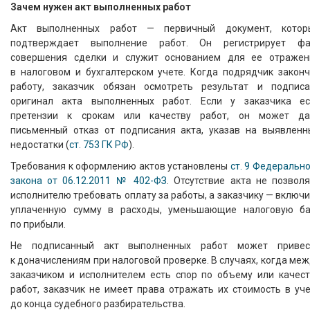
Зачем нужен акт выполненных работ
Акт выполненных работ — первичный документ, котор
подтверждает выполнение работ. Он регистрирует фа
совершения сделки и служит основанием для ее отражен
в налоговом и бухгалтерском учете. Когда подрядчик законч
работу, заказчик обязан осмотреть результат и подписа
оригинал акта выполненных работ. Если у заказчика ес
претензии к срокам или качеству работ, он может да
письменный отказ от подписания акта, указав на выявленн
недостатки (
ст. 753 ГК РФ
).
Требования к оформлению актов установлены
ст. 9 Федеральн
закона от 06.12.2011 № 402-ФЗ
. Отсутствие акта не позвол
исполнителю требовать оплату за работы, а заказчику — включ
уплаченную сумму в расходы, уменьшающие налоговую ба
по прибыли.
Не подписанный акт выполненных работ может привес
к доначислениям при налоговой проверке. В случаях, когда ме
заказчиком и исполнителем есть спор по объему или качест
работ, заказчик не имеет права отражать их стоимость в уч
до конца судебного разбирательства.