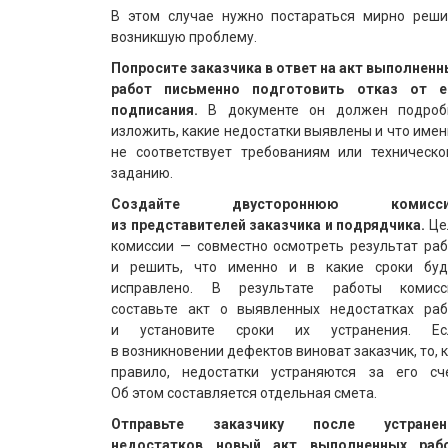
В этом случае нужно постараться мирно реши
возникшую проблему.
Попросите заказчика в ответ на акт выполненн
работ письменно подготовить отказ от е
подписания.
В документе он должен подроб
изложить, какие недостатки выявлены и что име
не соответствует требованиям или техническо
заданию.
Создайте двустороннюю комисс
из представителей заказчика и подрядчика.
Це
комиссии — совместно осмотреть результат раб
и решить, что именно и в какие сроки буд
исправлено. В результате работы комисс
составьте акт о выявленных недостатках раб
и установите сроки их устранения. Ес
в возникновении дефектов виноват заказчик, то, 
правило, недостатки устраняются за его сче
Об этом составляется отдельная смета.
Отправьте заказчику после устранен
недостатков новый акт выполненных раб