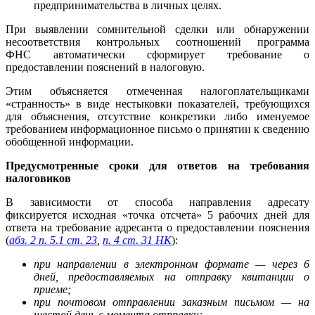
предпринимательства в личных целях.
При выявлении сомнительной сделки или обнаружении
несоответствия контрольных соотношений программа
ФНС автоматически сформирует требование о
предоставлении пояснений в налоговую.
Этим объясняется отмеченная налогоплательщиками
«странность» в виде нестыковки показателей, требующихся
для объяснения, отсутствие конкретики либо именуемое
требованием информационное письмо о принятии к сведению
обобщенной информации.
Предусмотренные сроки для ответов на требования
налоговиков
В зависимости от способа направления адресату
фиксируется исходная «точка отсчета» 5 рабочих дней для
ответа на требование адресанта о предоставлении пояснения
(
абз. 2 п. 5.1 ст. 23
,
п. 4 ст. 31 НК
):
при направлении в электронном формате — через 6
дней, предоставляемых на отправку квитанции о
приеме;
при почтовом отправлении заказным письмом — на
шестой день с момента отправки;