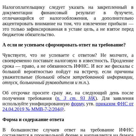
Налогоплательщику следует указать на закрепленный в
документации финансовый результат в бухучете,
отличающийся от налогообложения, а дополнительно
акцентировать внимание на том, что извлечение прибыли —
это только зафиксированная в уставе цель, а не взятое перед
бюджетом обязательство.
А если не успеваем сформировать ответ на требование?
Чувствуете, что не успеваете с ответом? Не молчите, а
своевременно поставьте налоговую в известность. Продление
срока — право, а не обязанность ИФНС. И все же фискалы с
большой вероятностью пойдут на встречу, если причины
уважительные (
большой объем затребованной информации,
отпуск, больничный руководителя и т.п.
).
Об отсрочке просите сразу же, на следующий день после
получения требования (
п. 3 ст. 93 НК
). Для заявления
используйте унифицированную
форму
, утв.
приказом ФНС от
24.04.2019 № ММВ-7-2/204@
.
Форма и содержание ответа
В большинстве случаев ответ на требование ИФНС
составляется в произвольной форме и направляется на бумаге