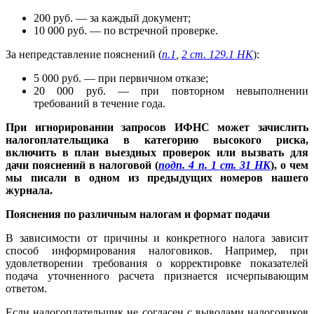
200 руб. — за каждый документ;
10 000 руб. — по встречной проверке.
За непредставление пояснений (
п.1
,
2 ст. 129.1 НК
):
5 000 руб. — при первичном отказе;
20 000 руб. — при повторном невыполнении
требований в течение года.
При игнорировании запросов ИФНС может зачислить
налогоплательщика в категорию высокого риска,
включить в план выездных проверок или вызвать для
дачи пояснений в налоговой (
подп. 4 п. 1 ст. 31 НК
), о чем
мы писали в одном из предыдущих номеров нашего
журнала.
Пояснения по различным налогам и формат подачи
В зависимости от причины и конкретного налога зависит
способ информирования налоговиков. Например, при
удовлетворении требования о корректировке показателей
подача уточненного расчета признается исчерпывающим
ответом.
Если налогоплательщик не согласен с выводами налоговиков