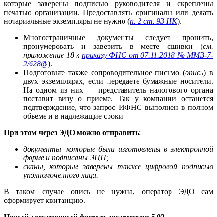
которые заверены подписью руководителя и скреплены
печатью организации. Предоставлять оригиналы или делать
нотариальные экземпляры не нужно (
п. 2 ст. 93 НК
).
Многостраничные документы следует прошить,
пронумеровать и заверить в месте сшивки (
см.
приложение 18 к
приказу ФНС от 07.11.2018 № ММВ-7-
2/628@
).
Подготовьте также сопроводительное письмо (
опись
) в
двух экземплярах, если передаете бумажные носители.
На одном из них — представитель налогового органа
поставит визу о приеме. Так у компании останется
подтверждение, что запрос ИФНС выполнен в полном
объеме и в надлежащие сроки.
При этом через ЭДО можно отправить
:
документы, которые были изготовлены в электронной
форме и подписаны ЭЦП;
сканы, которые заверены также цифровой подписью
уполномоченного лица.
В таком случае опись не нужна, оператор ЭДО сам
сформирует квитанцию.
Новый электронный формат документов 5.02