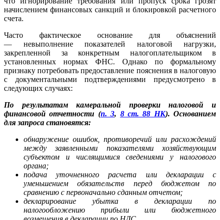
что игнорирование требования или пропуск срока грозят
начислением финансовых санкций и блокировкой расчетного
счета.
Часто фактическое основание для объяснений
— невыполнение показателей налоговой нагрузки,
закрепленной за конкретным налогоплательщиком в
установленных нормах ФНС. Однако по формальному
признаку потребовать предоставление пояснения в налоговую
с документальными подтверждениями предусмотрено в
следующих случаях:
По результатам камеральной проверки налоговой и
финансовой отчетности (
п. 3
,
8 ст. 88 НК
). Основанием
для запроса становятся:
обнаружение ошибок, противоречий или расхождений
между заявленными показателями хозяйствующим
субъектом и числящимися сведениями у налогового
органа;
подача уточненного расчета или декларации с
уменьшением обязательств перед бюджетом по
сравнению с первоначально сданным отчетом;
декларирование убытка в декларации по
налогообложению прибыли или бюджетного
возмещения в декларации по НДС.