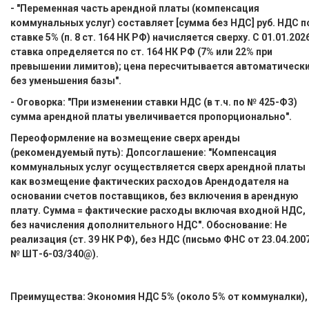
- "Переменная часть арендной платы (компенсация
коммунальных услуг) составляет [сумма без НДС] руб. НДС п
ставке 5% (п. 8 ст. 164 НК РФ) начисляется сверху. С 01.01.202
ставка определяется по ст. 164 НК РФ (7% или 22% при
превышении лимитов); цена пересчитывается автоматическ
без уменьшения базы".
- Оговорка: "При изменении ставки НДС (в т.ч. по № 425-ФЗ)
сумма арендной платы увеличивается пропорционально".
Переоформление на возмещение сверх аренды
(рекомендуемый путь): Допсоглашение: "Компенсация
коммунальных услуг осуществляется сверх арендной платы
как возмещение фактических расходов Арендодателя на
основании счетов поставщиков, без включения в арендную
плату. Сумма = фактические расходы включая входной НДС,
без начисления дополнительного НДС". Обоснование: Не
реализация (ст. 39 НК РФ), без НДС (письмо ФНС от 23.04.200
№ ШТ-6-03/340@).
Преимущества: Экономия НДС 5% (около 5% от коммуналки),