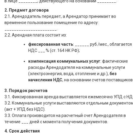
в лице ________, действующего на основании ________.
2. Предмет договора
2.1. Арендодатель передает, а Арендатор принимает во
временное пользование помещение по адресу:
______________________.
2.2. Арендная плата состоит из:
фиксированная часть
: ______ руб./мес., облагается
НДС ___ % (ст. 164 НК РФ);
компенсация коммунальных услуг
: фактические
расходы Арендодателя на коммунальные услуги
(электроэнергия, вода, отопление и др.),
без
начисления НДС
, на основании счетов поставщиков
3. Порядок расчетов
3.1. Фиксированная аренда выставляется ежемесячно УПД с НД
3.2. Коммунальные услуги выставляются отдельным документо
(акт + УПД без НДС).
3.3. Оплата производится на расчетный счет Арендодателя в
течение ___ дней с момента получения документов.
4. Срок действия