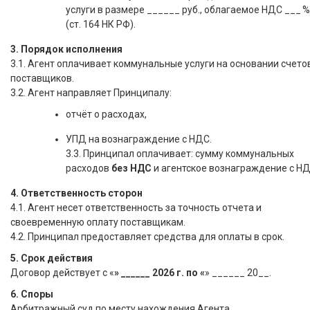
услуги в размере ______ руб., облагаемое НДС ___ %
(ст. 164 НК РФ).
3. Порядок исполнения
3.1. Агент оплачивает коммунальные услуги на основании счето
поставщиков.
3.2. Агент направляет Принципалу:
отчёт о расходах,
УПД на вознаграждение с НДС.
3.3. Принципал оплачивает: сумму коммунальных
расходов
без НДС
и агентское вознаграждение с НД
4. Ответственность сторон
4.1. Агент несет ответственность за точность отчета и
своевременную оплату поставщикам.
4.2. Принципал предоставляет средства для оплаты в срок.
5. Срок действия
Договор действует с «
» ______ 2026 г. по «
» ______ 20__.
6. Споры
Арбитражный суд по месту нахождения Агента.