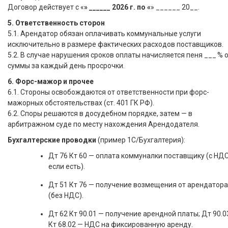
Договор действует с «
» ______ 2026 г. по «
» ______ 20__.
5. Ответственность сторон
5.1. Арендатор обязан оплачивать коммунальные услуги
исключительно в размере фактических расходов поставщиков.
5.2. В случае нарушения сроков оплаты начисляется пеня ___ % 
суммы за каждый день просрочки.
6. Форс-мажор и прочее
6.1. Стороны освобождаются от ответственности при форс-
мажорных обстоятельствах (ст. 401 ГК РФ).
6.2. Споры решаются в досудебном порядке, затем — в
арбитражном суде по месту нахождения Арендодателя.
Бухгалтерские проводки
(пример 1С/Бухгалтерия):
Дт 76 Кт 60 — оплата коммуналки поставщику (с НДС
если есть).
Дт 51 Кт 76 — получение возмещения от арендатора
(без НДС).
Дт 62 Кт 90.01 — получение арендной платы; Дт 90.0
Кт 68.02 — НДС на фиксированную аренду.