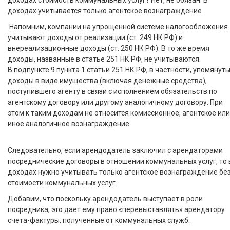
доходах стоимость коммунальных услуг? Нет, не обязан. В
доходах учитывается только агентское вознаграждение.
Напомним, компании на упрощенной системе налогообложения
учитывают доходы от реализации (ст. 249 НК РФ) и
внереализационные доходы (ст. 250 НК РФ). В то же время
доходы, названные в статье 251 НК РФ, не учитываются.
В подпункте 9 пункта 1 статьи 251 НК РФ, в частности, упомянут
доходы в виде имущества (включая денежные средства),
поступившего агенту в связи с исполнением обязательств по
агентскому договору или другому аналогичному договору. При
этом к таким доходам не относится комиссионное, агентское или
иное аналогичное вознаграждение.
Следовательно, если арендодатель заключил с арендаторами
посреднические договоры в отношении коммунальных услуг, то 
доходах нужно учитывать только агентское вознаграждение бе
стоимости коммунальных услуг.
Добавим, что поскольку арендодатель выступает в роли
посредника, это дает ему право «перевыставлять» арендатору
счета-фактуры, полученные от коммунальных служб.