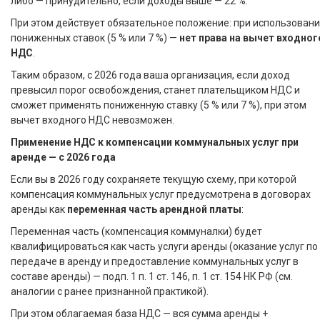
либо — принудительно, если доходы выше — 22 %.
При этом действует обязательное положение: при использован
пониженных ставок (5 % или 7 %) —
нет права на вычет входног
НДС
.
Таким образом, с 2026 года ваша организация, если доход
превысил порог освобождения, станет плательщиком НДС и
сможет применять пониженную ставку (5 % или 7 %), при этом
вычет входного НДС невозможен.
Применение НДС к компенсации коммунальных услуг при
аренде — с 2026 года
Если вы в 2026 году сохраняете текущую схему, при которой
компенсация коммунальных услуг предусмотрена в договорах
аренды как
переменная часть арендной платы
:
Переменная часть (компенсация коммуналки) будет
квалифицироваться как часть услуги аренды (оказание услуг по
передаче в аренду и предоставление коммунальных услуг в
составе аренды) — подп. 1 п. 1 ст. 146, п. 1 ст. 154 НК РФ (см.
аналогии с ранее признанной практикой).
При этом облагаемая база НДС — вся сумма аренды +