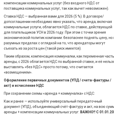
компенсации коммунальных услуг (без входного НДС от
поставщика коммунальных услуг, так как вычет невозможен).
Ставка НДС — выбранная вами для 2026 (5 %). В договоре/
допсоглашении необходимо явно указать, что аренда, включая
коммунальные услуги, облагается НДС по ставке, действующей
для плательщиков УСН в 2026 году. При этом с точки зрения
экономической политик компании: безопаснее поднять цену, но 
разумных пределах с оглядкой на то, что арендаторы могут
съехать из за роста цен (такой риск имеется).
Таким образом, компенсация коммуналки, как переменная част
аренды, с 2026 облагается НДС по выбранной ставке, и её нельз
выставлять «без НДС» просто потому, что считается
«возмещением».
Оформление первичных документов (УПД / счета-фактуры /
акт) и исчисление НДС
При сохранении схемы «аренда + коммуналка» с НДС:
Как и ранее — используйте универсальный передаточный
документ (УПД), объединяющий счёт-фактуру и акт, на всю сум
аренды + компенсации коммунальных услуг.
ВАЖНО!! С 01.01.2