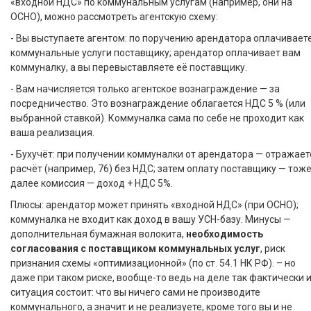
«входной НДС» по коммунальным услугам (например, они на
ОСНО), можно рассмотреть агентскую схему:
- Вы выступаете агентом: по поручению арендатора оплачивает
коммунальные услуги поставщику; арендатор оплачивает вам
коммуналку, а вы перевыставляете её поставщику.
- Вам начисляется только агентское вознаграждение — за
посредничество. Это вознаграждение облагается НДС 5 % (или
выбранной ставкой). Коммуналка сама по себе не проходит как
ваша реализация.
- Бухучёт: при получении коммуналки от арендатора — отражает
расчёт (например, 76) без НДС; затем оплату поставщику — тоже
далее комиссия — доход + НДС 5%.
Плюсы: арендатор может принять «входной НДС» (при ОСНО);
коммуналка не входит как доход в вашу УСН-базу. Минусы —
дополнительная бумажная волокита,
необходимость
согласования с поставщиком коммунальных услуг
, риск
признания схемы «оптимизационной» (по ст. 54.1 НК РФ). – но
даже при таком риске, вообще-то ведь на деле так фактически 
ситуация состоит: что вы ничего сами не производите
коммунального, а значит и не реализуете, кроме того вы и не