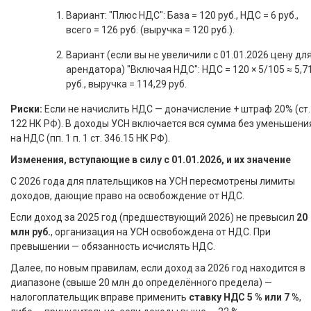
Вариант: "Плюс НДС": База = 120 руб., НДС = 6 руб.,
всего = 126 руб. (выручка = 120 руб.).
Вариант (если вы не увеличили с 01.01.2026 цену дл
арендатора) "Включая НДС": НДС = 120 × 5/105 ≈ 5,7
руб., выручка = 114,29 руб.
Риски:
Если не начислить НДС — доначисление + штраф 20% (ст.
122 НК РФ). В доходы УСН включается вся сумма без уменьшени
на НДС (пп. 1 п. 1 ст. 346.15 НК РФ).
Изменения, вступающие в силу с 01.01.2026, и их значение
С 2026 года для плательщиков на УСН пересмотрены лимиты
доходов, дающие право на освобождение от НДС.
Если доход за 2025 год (предшествующий 2026) не превысил
20
млн руб.
, организация на УСН освобождена от НДС. При
превышении — обязанность исчислять НДС.
Далее, по новым правилам, если доход за 2026 год находится в
диапазоне (свыше 20 млн до определённого предела) —
налогоплательщик вправе применить
ставку НДС 5 % или 7 %
,