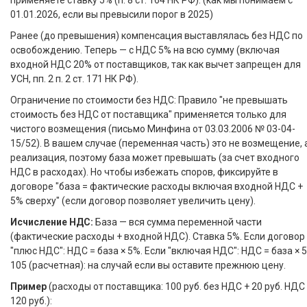
применяете ставку 5% (п. 8 ст. 164 НК РФ). (как мы понимаем с
01.01.2026, если вы превысили порог в 2025)
Ранее (до превышения) компенсация выставлялась без НДС по
освобождению. Теперь — с НДС 5% на всю сумму (включая
входной НДС 20% от поставщиков, так как вычет запрещен для
УСН, пп. 2 п. 2 ст. 171 НК РФ).
Ограничение по стоимости без НДС: Правило "не превышать
стоимость без НДС от поставщика" применяется только для
чистого возмещения (письмо Минфина от 03.03.2006 № 03-04-
15/52). В вашем случае (переменная часть) это не возмещение, 
реализация, поэтому база может превышать (за счет входного
НДС в расходах). Но чтобы избежать споров, фиксируйте в
договоре "база = фактические расходы включая входной НДС +
5% сверху" (если договор позволяет увеличить цену).
Исчисление НДС:
База — вся сумма переменной части
(фактические расходы + входной НДС). Ставка 5%. Если договор
"плюс НДС": НДС = база × 5%. Если "включая НДС": НДС = база × 5
105 (расчетная): на случай если вы оставите прежнюю цену.
Пример
(расходы от поставщика: 100 руб. без НДС + 20 руб. НДС
120 руб.):