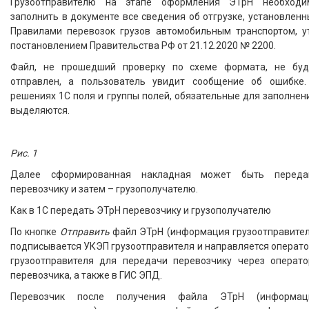
Грузоотправителю на этапе оформления ЭТрН необходи
заполнить в документе все сведения об отгрузке, установлен
Правилами перевозок грузов автомобильным транспортом, ут
постановлением Правительства РФ от 21.12.2020 № 2200.
Файл, не прошедший проверку по схеме формата, не буд
отправлен, а пользователь увидит сообщение об ошибке.
решениях 1С поля и группы полей, обязательные для заполнен
выделяются.
Рис. 1
Далее сформированная накладная может быть переда
перевозчику и затем – грузополучателю.
Как в 1С передать ЭТрН перевозчику и грузополучателю
По кнопке
Отправить
файл ЭТрН (информация грузоотправител
подписывается УКЭП грузоотправителя и направляется операт
грузоотправителя для передачи перевозчику через операто
перевозчика, а также в ГИС ЭПД.
Перевозчик после получения файла ЭТрН (информац