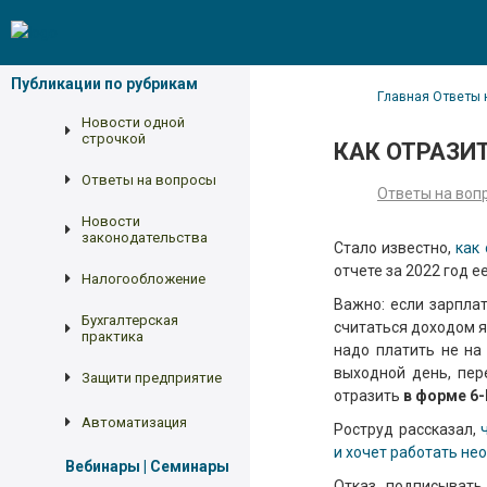
Публикации по рубрикам
Главная
Ответы 
Новости одной
строчкой
КАК ОТРАЗИ
Ответы на вопросы
Ответы на воп
Новости
законодательства
Стало известно,
как
отчете за 2022 год ее
Налогообложение
Важно: если зарплат
Бухгалтерская
считаться доходом я
практика
надо платить не на
выходной день, пер
Защити предприятие
отразить
в форме 6-
Автоматизация
Роструд рассказал,
и хочет работать н
Вебинары | Семинары
Отказ подписывать