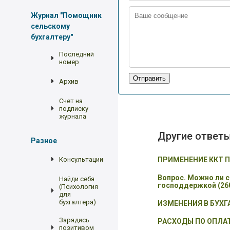
Журнал "Помощник
сельскому
бухгалтеру"
Последний
номер
Отправить
Архив
Счет на
подписку
журнала
Другие ответ
Разное
Консультации
ПРИМЕНЕНИЕ ККТ 
Вопрос. Можно ли с
Найди себя
господдержкой (26
(Психология
для
бухгалтера)
ИЗМЕНЕНИЯ В БУХ
Зарядись
РАСХОДЫ ПО ОПЛАТ
позитивом