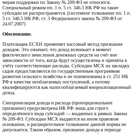
мерам поддержки по Закону № 209-ФЗ не относятся.
Специальный режим пп. 1 п. 5 ст. 346.5 НК РФ на такие
субсидии не распространяется. [системное толкование пп. 1 п.
5 ст. 346.5 НК РФ, ст. 3 Федерального закона № 209-ФЗ от
24.07.2007]
Обоснование.
Плательщик ЕСХН применяет кассовый метод признания
доходов. Это означает, что доход возникает в момент
фактического зачисления денежных средств на счёт вне
зависимости от того, когда будут осуществлены и приняты к
учёту соответствующие расходы. Субсидии МСХ на закладку
садов предоставляются по государственным программам
развития сельского хозяйства и не поименованы в ст. 251 НК
РФ в качестве необлагаемых поступлений, а потому
квалифицируются как налогооблагаемый внереализационный
доход.
Синхронизация дохода и расхода (пропорциональное
признание) предусмотрена НК РФ лишь для строго
определённого вида субсидий — выданных в рамках Закона
№ 209-ФЗ. Субсидии МСХ выдаются на ином правовом
основании, и расширительное толкование данной нормы не
допускается. Таким образом, признание дохода в периоде