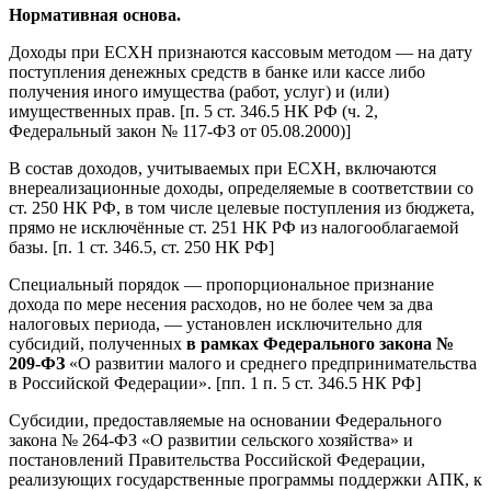
Нормативная основа.
Доходы при ЕСХН признаются кассовым методом — на дату
поступления денежных средств в банке или кассе либо
получения иного имущества (работ, услуг) и (или)
имущественных прав. [п. 5 ст. 346.5 НК РФ (ч. 2,
Федеральный закон № 117-ФЗ от 05.08.2000)]
В состав доходов, учитываемых при ЕСХН, включаются
внереализационные доходы, определяемые в соответствии со
ст. 250 НК РФ, в том числе целевые поступления из бюджета,
прямо не исключённые ст. 251 НК РФ из налогооблагаемой
базы. [п. 1 ст. 346.5, ст. 250 НК РФ]
Специальный порядок — пропорциональное признание
дохода по мере несения расходов, но не более чем за два
налоговых периода, — установлен исключительно для
субсидий, полученных
в рамках Федерального закона №
209-ФЗ
«О развитии малого и среднего предпринимательства
в Российской Федерации». [пп. 1 п. 5 ст. 346.5 НК РФ]
Субсидии, предоставляемые на основании Федерального
закона № 264-ФЗ «О развитии сельского хозяйства» и
постановлений Правительства Российской Федерации,
реализующих государственные программы поддержки АПК, к