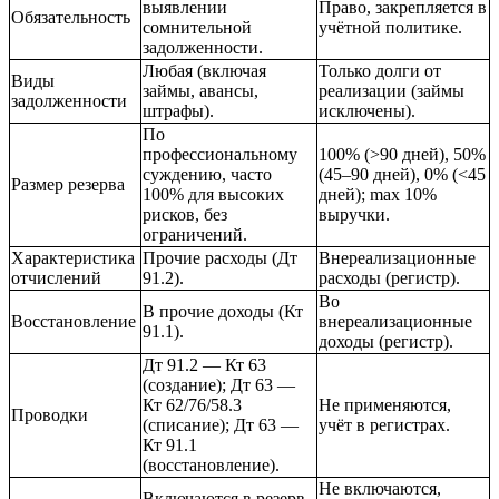
выявлении
Право, закрепляется в
Обязательность
сомнительной
учётной политике.
задолженности.
Любая (включая
Только долги от
Виды
займы, авансы,
реализации (займы
задолженности
штрафы).
исключены).
По
профессиональному
100% (>90 дней), 50%
суждению, часто
(45–90 дней), 0% (<45
Размер резерва
100% для высоких
дней); max 10%
рисков, без
выручки.
ограничений.
Характеристика
Прочие расходы (Дт
Внереализационные
отчислений
91.2).
расходы (регистр).
Во
В прочие доходы (Кт
Восстановление
внереализационные
91.1).
доходы (регистр).
Дт 91.2 — Кт 63
(создание); Дт 63 —
Кт 62/76/58.3
Не применяются,
Проводки
(списание); Дт 63 —
учёт в регистрах.
Кт 91.1
(восстановление).
Не включаются,
Включаются в резерв