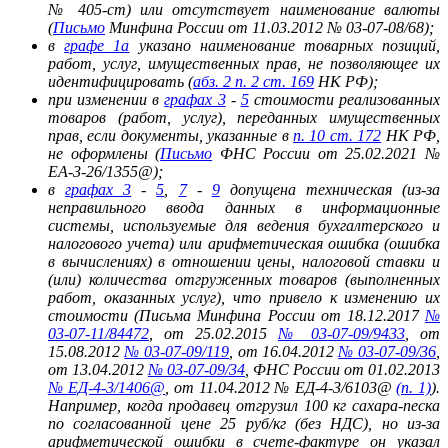
№ 405-ст) или отсутствует наименование валюты
(
Письмо
Минфина России от 11.03.2012 № 03-07-08/68);
в
графе 1а
указано наименование товарных позиций,
работ, услуг, имущественных прав, не позволяющее их
идентифицировать (
абз. 2 п. 2 ст. 169
НК РФ);
при изменении в
графах 3
-
5
стоимости реализованных
товаров (работ, услуг), переданных имущественных
прав, если документы, указанные в
п. 10 ст. 172
НК РФ,
не оформлены (
Письмо
ФНС России от 25.02.2021 №
ЕА-3-26/1355@);
в
графах 3
-
5
,
7
-
9
допущена техническая (из-за
неправильного ввода данных в информационные
системы, используемые для ведения бухгалтерского и
налогового учета) или арифметическая ошибка (ошибка
в вычислениях) в отношении цены, налоговой ставки и
(или) количества отгруженных товаров (выполненных
работ, оказанных услуг), что привело к изменению их
стоимости (Письма Минфина России от 18.12.2017
№
03-07-11/84472
, от 25.02.2015
№ 03-07-09/9433
, от
15.08.2012
№ 03-07-09/119
, от 16.04.2012
№ 03-07-09/36
,
от 13.04.2012
№ 03-07-09/34
, ФНС России от 01.02.2013
№ ЕД-4-3/1406@
, от 11.04.2012 № ЕД-4-3/6103@
(п. 1)
).
Например, когда продавец отгрузил 100 кг сахара-песка
по согласованной цене 25 руб/кг (без НДС), но из-за
арифметической ошибки в счете-фактуре он указал