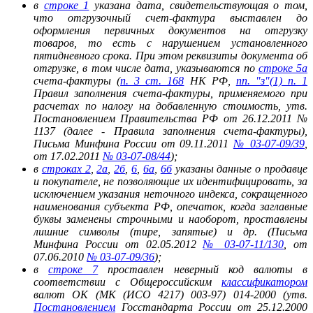
в
строке 1
указана дата, свидетельствующая о том,
что отгрузочный счет-фактура выставлен до
оформления первичных документов на отгрузку
товаров, то есть с нарушением установленного
пятидневного срока. При этом реквизиты документа об
отгрузке, в том числе дата, указываются по
строке 5а
счета-фактуры (
п. 3 ст. 168
НК РФ,
пп. "з"(1) п. 1
Правил заполнения счета-фактуры, применяемого при
расчетах по налогу на добавленную стоимость, утв.
Постановлением Правительства РФ от 26.12.2011 №
1137 (далее - Правила заполнения счета-фактуры),
Письма Минфина России от 09.11.2011
№ 03-07-09/39
,
от 17.02.2011
№ 03-07-08/44
);
в
строках 2
,
2а
,
2б
,
6
,
6а
,
6б
указаны данные о продавце
и покупателе, не позволяющие их идентифицировать, за
исключением указания неточного индекса, сокращенного
наименования субъекта РФ, опечаток, когда заглавные
буквы заменены строчными и наоборот, проставлены
лишние символы (тире, запятые) и др. (Письма
Минфина России от 02.05.2012
№ 03-07-11/130
, от
07.06.2010
№ 03-07-09/36
);
в
строке 7
проставлен неверный код валюты в
соответствии с Общероссийским
классификатором
валют ОК (МК (ИСО 4217) 003-97) 014-2000 (утв.
Постановлением
Госстандарта России от 25.12.2000