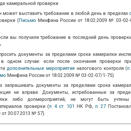
оде камеральной проверки
н может выставить требование в любой день в пределах
оверки (
Письмо
Минфина России от 18.02.2009 № 03-02-
если вы получили требование в последний день проверки
.
апросить документы за пределами срока камералки инсп
 в одном случае: если после окончания проверки пр
сти
дополнительные мероприятия
налогового контроля (
п.
ьмо
Минфина России от 18.02.2009 № 03-02-07/1-75).
ях запрашивать документы за пределами срока камера
екция не вправе. Документы, истребованные за пред
алки либо допмероприятий, не могут быть учтены
атериалов проверки (
п. 4 ст. 101
НК РФ,
п. 27
Постановл
от 30.07.2013 № 57).