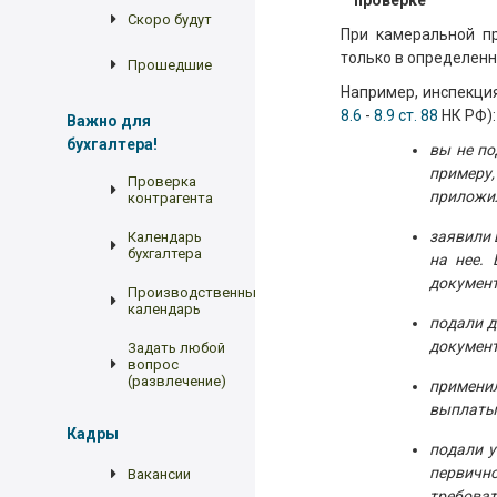
проверке
Скоро будут
При камеральной п
только в определенн
Прошедшие
Например, инспекция
8.6
-
8.9 ст. 88
НК РФ):
Важно для
бухгалтера!
вы не по
примеру
Проверка
приложил
контрагента
заявили 
Календарь
бухгалтера
на нее.
документ
Производственный
календарь
подали д
докумен
Задать любой
вопрос
(развлечение)
примени
выплаты.
Кадры
подали у
первичн
Вакансии
требова