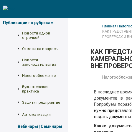
Публикации по рубрикам
Главная
Налого
КАК ПРЕДСТАВИ
Новости одной
ПРОВЕРКАХ И В
строчкой
Ответы на вопросы
КАК ПРЕДСТ
КАМЕРАЛЬНО
Новости
законодательства
ВНЕ ПРОВЕР
Налогообложение
Налогообложе
Бухгалтерская
практика
В последнее время
документов в ра
Защити предприятие
Попробуем поразб
нужно представлят
Автоматизация
подать документы 
Какие документы
Вебинары | Семинары