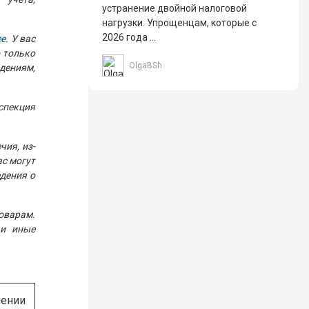
устранение двойной налоговой
нагрузки. Упрощенцам, которые с
2026 года ...
ee
. У вас
 только
OlgaBSh
дениям,
спекция
чия, из-
с могут
дения о
оварам.
 и иные
ении