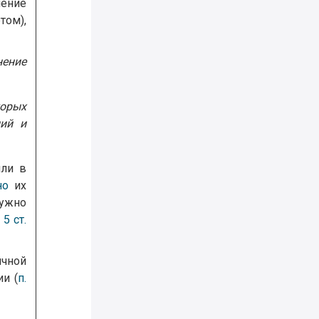
чение
ом),
нение
торых
ний и
яли в
но
их
нужно
. 5 ст.
ичной
и (
п.