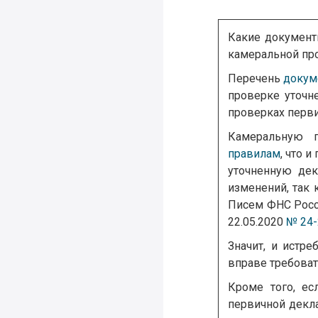
Какие документ
камеральной пр
Перечень
докум
проверке уточне
проверках перв
Камеральную п
правилам
, что 
уточненную дек
изменений, так 
Писем ФНС Росс
22.05.2020
№ 24-
Значит, и истр
вправе требоват
Кроме того, ес
первичной декла