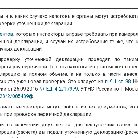
ы и в каких случаях налоговые органы могут истребоват
оверке уточненной декларации
ентов
, которые инспекторы вправе требовать при камера
нной декларации, и случаи их истребования те же, что 
ичных деклараций.
роверку уточненной декларации проводят по таки
и проверку первичной. То есть налоговый орган может пров
ларацию в полном объеме, а не только в части внес
как это уже новая проверка. Это следует из
п. 9.1 ст. 88
НК
ии от 26.09.2016
№ ЕД-4-2/17979
, УФНС России по г. Моск
23/2/085439@
.
ебовать инспекторы могут любые из тех документов, ко
ь при проверке первичной декларации.
ли по истечении двух лет со дня наступления срока п
рации (расчета) вы подали уточненную декларацию (расче