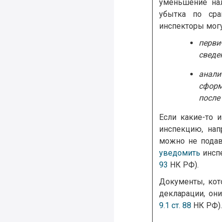
уменьшение нал
убытка по сра
инспекторы могу
перви
сведе
анали
сформ
после
Если какие-то 
инспекцию, нап
можно не подав
уведомить
инспе
93
НК РФ).
Документы, кот
декларации, они
9.1 ст. 88
НК РФ).