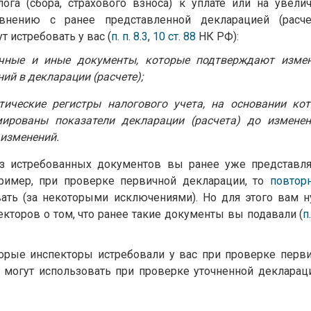
ога (сбора, страхового взноса) к уплате или на увели
внению с ранее представленной декларацией (расчет
т истребовать у вас (
п. п. 8.3
,
10 ст. 88
НК РФ):
чные и иные документы, которые подтверждают изме
ний в декларации (расчете);
тические регистры налогового учета, на основании ко
ированы показатели декларации (расчета) до измене
 изменений.
из истребованных документов вы ранее уже представл
ример, при проверке первичной декларации, то
повтор
ать (за некоторыми исключениями). Но для этого вам 
кторов о том, что ранее такие документы вы подавали (
п
орые инспекторы истребовали у вас при проверке перв
 могут использовать при проверке уточненной деклараци