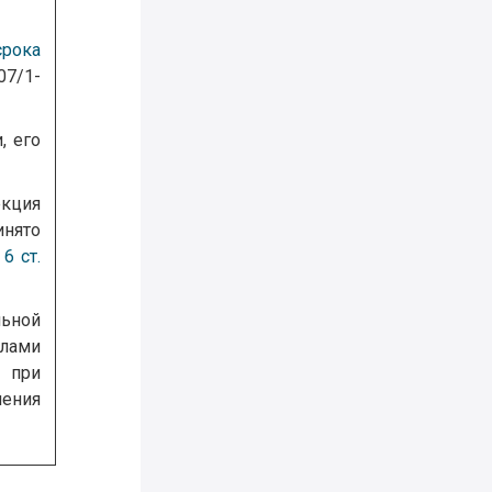
срока
07/1-
, его
екция
инято
 6 ст.
льной
елами
 при
ения