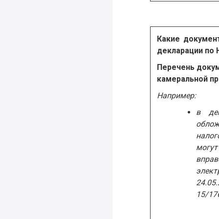
Какие докумен
декларации по
Перечень докум
камеральной пр
Например:
в де
облож
налог
могут
впра
элект
24.05
15/17