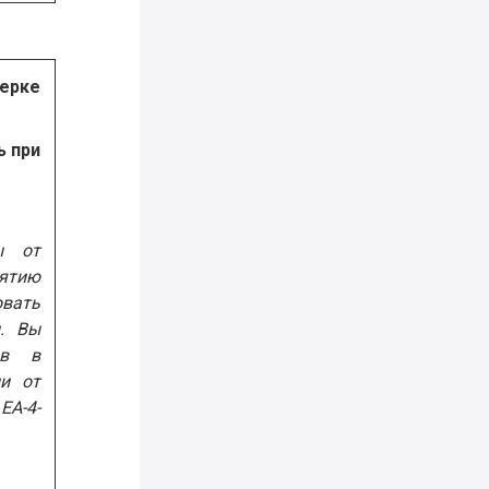
ерке
ь при
ы от
нятию
вать
. Вы
ов в
и от
ЕА-4-