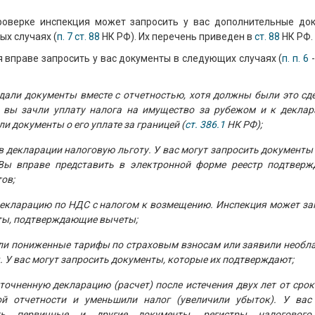
роверке инспекция может запросить у вас дополнительные до
ых случаях (
п. 7 ст. 88
НК РФ). Их перечень приведен в
ст. 88
НК РФ.
 вправе запросить у вас документы в следующих случаях (
п. п. 6
дали документы вместе с отчетностью, хотя должны были это сде
, вы зачли уплату налога на имущество за рубежом и к деклар
и документы о его уплате за границей (
ст. 386.1
НК РФ);
в декларации налоговую льготу. У вас могут запросить документы
 Вы вправе представить в электронной форме реестр подтвер
ов;
екларацию по НДС с налогом к возмещению. Инспекция может за
ты, подтверждающие вычеты;
ли пониженные тарифы по страховым взносам или заявили необл
 У вас могут запросить документы, которые их подтверждают;
точненную декларацию (расчет) после истечения двух лет от сро
ой отчетности и уменьшили налог (увеличили убыток). У вас
ть первичные и другие документы, регистры налогового