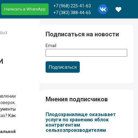
+7 (968) 225-41-63
Написать в WhatsApp
+7 (383) 388-44-65
Подписаться на новости
ОВЫХ
Email
И
И
Подписаться
авлении
Мнения подписчиков
оверок.
кументы
Плодохранилище оказывает
ках?
Как
услуги по хранению яблок
контрагентам
сельхозпроизводителям
ральной