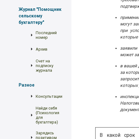
подтверж
Журнал "Помощник
сельскому
применил
бухгалтеру"
могут за
при усл
Последний
которые 
номер
заявили
Архив
может за
Счет на
подписку
в вашей 
журнала
за котор
запросит
Разное
которых 
Консультации
инспекц
Налогов
Найди себя
документ
(Психология
для
бухгалтера)
Зарядись
В какой срок 
позитивом