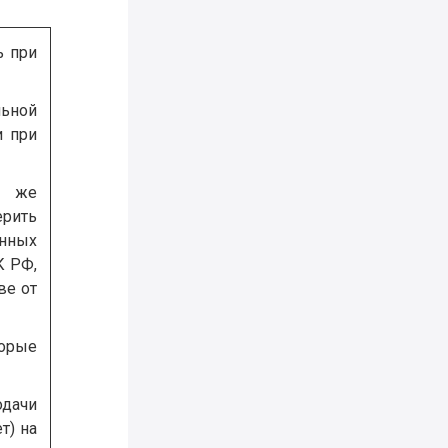
ь при
льной
и при
м же
ерить
енных
 РФ,
ве от
торые
одачи
т) на