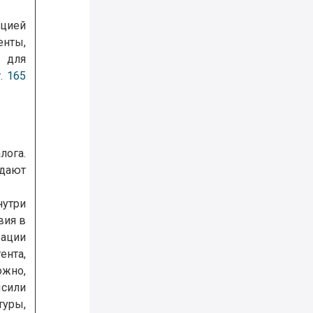
ацией
енты,
 для
т. 165
лога.
дают
нутри
вия в
ации
ента,
ожно,
сили
туры,