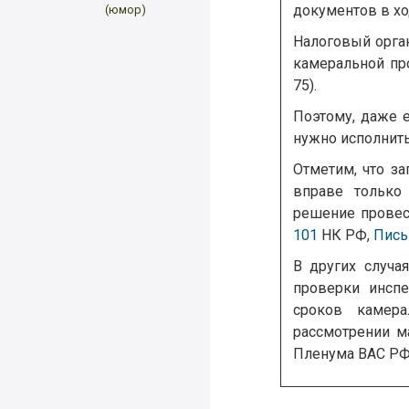
документов в х
(юмор)
Налоговый орга
камеральной пр
75).
Поэтому, даже 
нужно исполнить
Отметим, что з
вправе только
решение прове
101
НК РФ,
Пис
В других случа
проверки инсп
сроков камер
рассмотрении м
Пленума ВАС РФ 