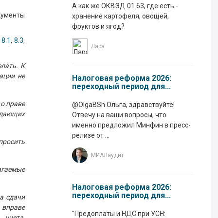
А как же ОКВЭД 01.63, где есть -
кументы
хранение картофеля, овощей,
фруктов и ягод?
-
8.1
,
8.3
,
Лара
лать. К
ации не
Налоговая реформа 2026:
переходный период для...
 о праве
@OlgaBSh Ольга, здравствуйте!
ждающих
Отвечу на ваши вопросы, что
именно предложил Минфин в пресс-
релизе от ...
просить
МИАЛаудит
агаемые
Налоговая реформа 2026:
переходный период для...
ка сдачи
 вправе
"Предоплаты и НДС при УСН:
 учета,