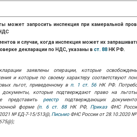
ты может запросить инспекция при камеральной пров
 НДС
ентов и случаи, когда инспекция может их запрашиват
оверке декларации по НДС, указаны в
ст. 88
НК РФ.
кларации заявлены операции, которые освобожден
ения и которые по своему характеру соответствуют по
овых льгот, приведенному в
п. 1 ст. 56
НК РФ. Потребо
 документы, которые подтверждают право на льготы
ве представить
реестр
подтверждающих документ
ронной форме (
п. 6 ст. 88
НК РФ,
Приказ
ФНС Росси
.2021 № ЕД-7-15/513@,
Письмо
ФНС России от 28.10.2020 № 
675@);