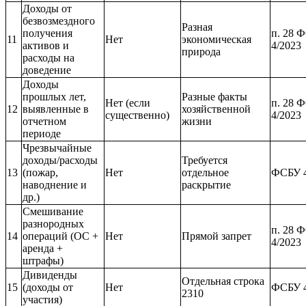
Доходы от
безвозмездного
Разная
получения
п. 28 
11
Нет
экономическая
активов и
4/2023
природа
расходы на
доведение
Доходы
прошлых лет,
Разные факты
Нет (если
п. 28 
12
выявленные в
хозяйственной
существенно)
4/2023
отчетном
жизни
периоде
Чрезвычайные
доходы/расходы
Требуется
13
(пожар,
Нет
отдельное
ФСБУ 
наводнение и
раскрытие
др.)
Смешивание
разнородных
п. 28 
14
операций (ОС +
Нет
Прямой запрет
4/2023
аренда +
штрафы)
Дивиденды
Отдельная строка
15
(доходы от
Нет
ФСБУ 
2310
участия)