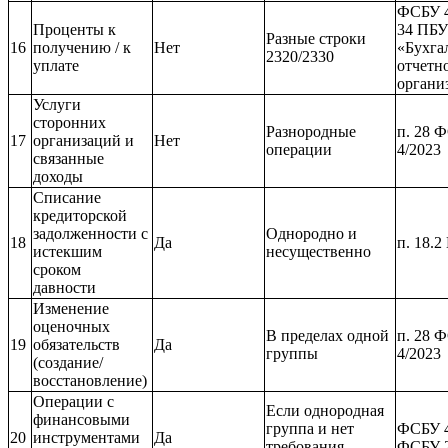
ФСБУ 4
Проценты к
34 ПБУ
Разные строки
16
получению / к
Нет
«Бухга
2320/2330
уплате
отчетн
органи
Услуги
сторонних
Разнородные
п. 28 
17
организаций и
Нет
операции
4/2023
связанные
доходы
Списание
кредиторской
задолженности с
Однородно и
18
Да
п. 18.2
истекшим
несущественно
сроком
давности
Изменение
оценочных
В пределах одной
п. 28 
19
обязательств
Да
группы
4/2023
(создание/
восстановление)
Операции с
Если однородная
финансовыми
группа и нет
ФСБУ 4
20
инструментами
Да
требования
ФСБУ 