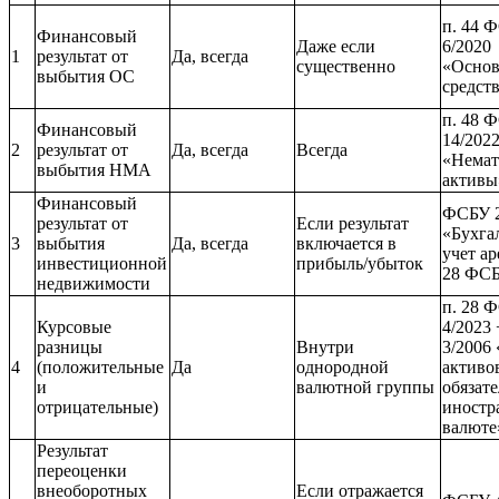
п. 44 
Финансовый
Даже если
6/2020
1
результат от
Да, всегда
существенно
«Осно
выбытия ОС
средст
п. 48 
Финансовый
14/202
2
результат от
Да, всегда
Всегда
«Немат
выбытия НМА
актив
Финансовый
ФСБУ 2
результат от
Если результат
«Бухга
3
выбытия
Да, всегда
включается в
учет ар
инвестиционной
прибыль/убыток
28 ФСБ
недвижимости
п. 28 
Курсовые
4/2023
разницы
Внутри
3/2006
4
(положительные
Да
однородной
активо
и
валютной группы
обязате
отрицательные)
иностр
валют
Результат
переоценки
внеоборотных
Если отражается