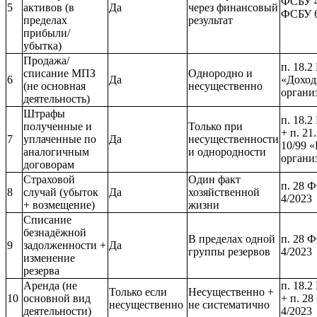
ФСБУ 4
5
активов (в
Да
через финансовый
ФСБУ 
пределах
результат
прибыли/
убытка)
Продажа/
п. 18.2
списание МПЗ
Однородно и
6
Да
«Дохо
(не основная
несущественно
органи
деятельность)
Штрафы
п. 18.2
полученные и
Только при
+ п. 21
7
уплаченные по
Да
несущественности
10/99 
аналогичным
и однородности
органи
договорам
Страховой
Один факт
п. 28 
8
случай (убыток
Да
хозяйственной
4/2023
+ возмещение)
жизни
Списание
безнадёжной
В пределах одной
п. 28 
9
задолженности +
Да
группы резервов
4/2023
изменение
резерва
Аренда (не
п. 18.2
Только если
Несущественно +
10
основной вид
+ п. 2
несущественно
не систематично
деятельности)
4/2023