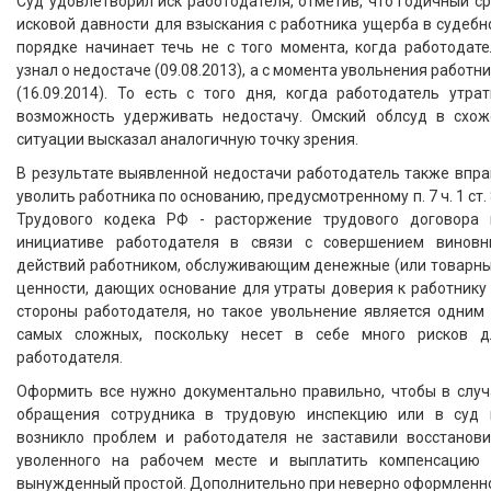
Суд удовлетворил иск работодателя, отметив, что годичный с
исковой давности для взыскания с работника ущерба в судеб
порядке начинает течь не с того момента, когда работодате
узнал о недостаче (09.08.2013), а с момента увольнения работн
(16.09.2014). То есть с того дня, когда работодатель утра
возможность удерживать недостачу. Омский облсуд в схож
ситуации высказал аналогичную точку зрения.
В результате выявленной недостачи работодатель также впра
уволить работника по основанию, предусмотренному п. 7 ч. 1 ст.
Трудового кодека РФ - расторжение трудового договора 
инициативе работодателя в связи с совершением виновн
действий работником, обслуживающим денежные (или товарны
ценности, дающих основание для утраты доверия к работнику
стороны работодателя, но такое увольнение является одним 
самых сложных, поскольку несет в себе много рисков д
работодателя.
Оформить все нужно документально правильно, чтобы в случ
обращения сотрудника в трудовую инспекцию или в суд 
возникло проблем и работодателя не заставили восстанови
уволенного на рабочем месте и выплатить компенсацию 
вынужденный простой. Дополнительно при неверно оформленн