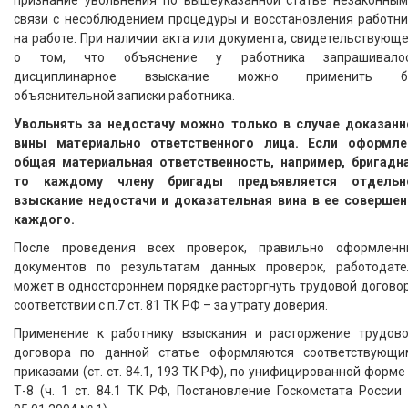
признание увольнения по вышеуказанной статье незаконным
связи с несоблюдением процедуры и восстановления работни
на работе. При наличии акта или документа, свидетельствующ
о том, что объяснение у работника запрашивалос
дисциплинарное взыскание можно применить б
объяснительной записки работника.
Увольнять за недостачу можно только в случае доказанн
вины материально ответственного лица. Если оформле
общая материальная ответственность, например, бригадна
то каждому члену бригады предъявляется отдельн
взыскание недостачи и доказательная вина в ее совершен
каждого.
После проведения всех проверок, правильно оформленн
документов по результатам данных проверок, работодате
может в одностороннем порядке расторгнуть трудовой догово
соответствии с п.7 ст. 81 ТК РФ – за утрату доверия.
Применение к работнику взыскания и расторжение трудово
договора по данной статье оформляются соответствующи
приказами (ст. ст. 84.1, 193 ТК РФ), по унифицированной форм
Т-8 (ч. 1 ст. 84.1 ТК РФ, Постановление Госкомстата России