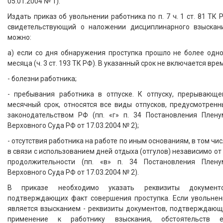
05.01.2004 № 1).
Издать приказ об увольнении работника по п. 7 ч. 1 ст. 81 ТК 
свидетельствующий о наложении дисциплинарного взыскани
можно:
а) если со дня обнаружения проступка прошло не более одно
месяца (ч. 3 ст. 193 ТК РФ). В указанный срок не включается вре
- болезни работника;
- пребывания работника в отпуске. К отпуску, прерывающе
месячный срок, относятся все виды отпусков, предусмотренн
законодательством РФ (пп. «г» п. 34 Постановления Плену
Верховного Суда РФ от 17.03.2004 № 2);
- отсутствия работника на работе по иным основаниям, в том чи
в связи с использованием дней отдыха (отгулов) независимо от
продолжительности (пп. «в» п. 34 Постановления Плену
Верховного Суда РФ от 17.03.2004 № 2).
В приказе необходимо указать реквизиты документо
подтверждающих факт совершения проступка. Если увольнен
является взысканием - реквизиты документов, подтверждающ
применение к работнику взыскания, обстоятельств е