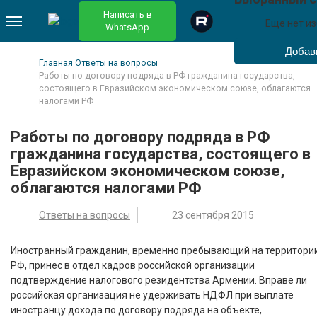
Написать в
Еще нет и
WhatsApp
Главная
Ответы на вопросы
Работы по договору подряда в РФ гражданина государства,
состоящего в Евразийском экономическом союзе, облагаются
налогами РФ
Работы по договору подряда в РФ
гражданина государства, состоящего в
Евразийском экономическом союзе,
облагаются налогами РФ
Ответы на вопросы
23 сентября 2015
Иностранный гражданин, временно пребывающий на территори
РФ, принес в отдел кадров российской организации
подтверждение налогового резидентства Армении. Вправе ли
российская организация не удерживать НДФЛ при выплате
иностранцу дохода по договору подряда на объекте,