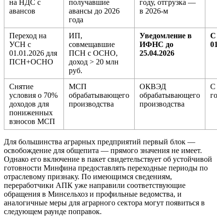
на НДС с
получавшие
году, отгрузка —
авансов
авансы до 2026
в 2026-м
года
Переход на
ИП,
Уведомление в
С
УСН с
совмещавшие
ИФНС до
0
01.01.2026 для
ПСН с ОСНО,
25.04.2026
ПСН+ОСНО
доход > 20 млн
руб.
Снятие
МСП
ОКВЭД
С
условия о 70%
обрабатывающего
обрабатывающего
г
доходов для
производства
производства
пониженных
взносов МСП
Для большинства аграрных предприятий первый блок —
освобождение для общепита — прямого значения не имеет.
Однако его включение в пакет свидетельствует об устойчивой
готовности Минфина предоставлять переходные периоды по
отраслевому признаку. По имеющимся сведениям,
переработчики АПК уже направили соответствующие
обращения в Минсельхоз и профильные ведомства, и
аналогичные меры для аграрного сектора могут появиться в
следующем раунде поправок.