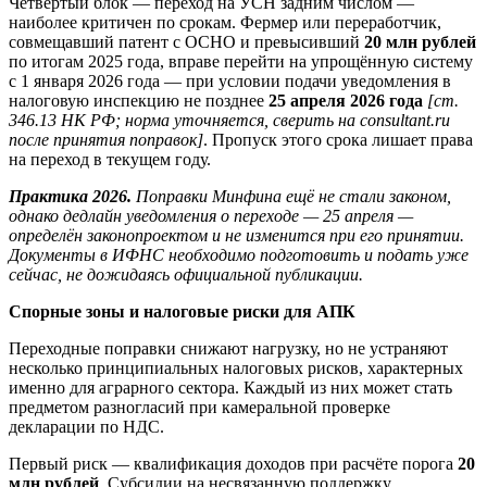
Четвёртый блок — переход на УСН задним числом —
наиболее критичен по срокам. Фермер или переработчик,
совмещавший патент с ОСНО и превысивший
20 млн рублей
по итогам 2025 года, вправе перейти на упрощённую систему
с 1 января 2026 года — при условии подачи уведомления в
налоговую инспекцию не позднее
25 апреля 2026 года
[ст.
346.13 НК РФ; норма уточняется, сверить на consultant.ru
после принятия поправок]
. Пропуск этого срока лишает права
на переход в текущем году.
Практика 2026.
Поправки Минфина ещё не стали законом,
однако дедлайн уведомления о переходе — 25 апреля —
определён законопроектом и не изменится при его принятии.
Документы в ИФНС необходимо подготовить и подать уже
сейчас, не дожидаясь официальной публикации.
Спорные зоны и налоговые риски для АПК
Переходные поправки снижают нагрузку, но не устраняют
несколько принципиальных налоговых рисков, характерных
именно для аграрного сектора. Каждый из них может стать
предметом разногласий при камеральной проверке
декларации по НДС.
Первый риск — квалификация доходов при расчёте порога
20
млн рублей
. Субсидии на несвязанную поддержку,