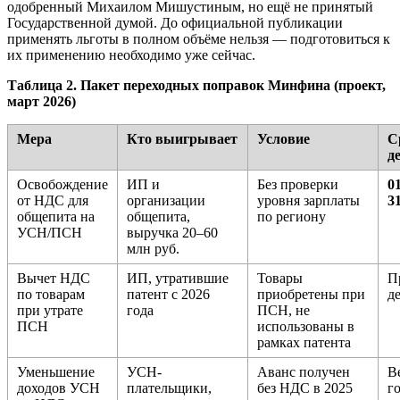
одобренный Михаилом Мишустиным, но ещё не принятый
Государственной думой. До официальной публикации
применять льготы в полном объёме нельзя — подготовиться к
их применению необходимо уже сейчас.
Таблица 2. Пакет переходных поправок Минфина (проект,
март 2026)
Мера
Кто выигрывает
Условие
С
д
Освобождение
ИП и
Без проверки
0
от НДС для
организации
уровня зарплаты
3
общепита на
общепита,
по региону
УСН/ПСН
выручка 20–60
млн руб.
Вычет НДС
ИП, утратившие
Товары
П
по товарам
патент с 2026
приобретены при
д
при утрате
года
ПСН, не
ПСН
использованы в
рамках патента
Уменьшение
УСН-
Аванс получен
В
доходов УСН
плательщики,
без НДС в 2025
г