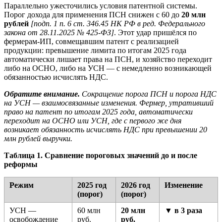
Параллельно ужесточились условия патентной системы.
Порог дохода для применения ПСН снижен с 60 до
20 млн
рублей
[подп. 1 п. 6 ст. 346.45 НК РФ в ред. Федерального
закона от 28.11.2025 № 425-ФЗ]
. Этот удар пришёлся по
фермерам-ИП, совмещавшим патент с реализацией
продукции: превышение лимита по итогам 2025 года
автоматически лишает права на ПСН, и хозяйство переходит
либо на ОСНО, либо на УСН — с немедленно возникающей
обязанностью исчислять НДС.
Обратите внимание.
Сокращение порога ПСН и порога НДС
на УСН — взаимосвязанные изменения. Фермер, утративший
право на патент по итогам 2025 года, автоматически
переходит на ОСНО или УСН, где с первого же дня
возникает обязанность исчислять НДС при превышении 20
млн рублей выручки.
Таблица 1. Сравнение пороговых значений до и после
реформы
Режим
2025 год
2026 год
Изменение
(порог)
(порог)
УСН —
60 млн
20 млн
▼ в 3 раза
освобождение
руб.
руб.