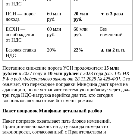
от НДС
ПСН — порог
60 млн
20 млн
▼ в 3 раза
дохода
руб.
руб.
ЕСХН —
60 млн
60 млн
Без
освобождение
руб.
руб.
изменений
от НДС
Базовая ставка
20%
22%
▲ на 2 п. п.
НДС
Поэтапное снижение порога УСН продолжится:
15 млн
рублей
в 2027 году и
10 млн рублей
с 2028 года
[ст. 145 НК
РФ в ред. Федерального закона от 28.11.2025 № 425-ФЗ]
. Это
означает, что переходные поправки Минфина дают время на
адаптацию, но не устраняют системную проблему: через два-
три года НДС-нагрузка вернётся для тех, кто сегодня
воспользовался льготами без смены режима.
Пакет поправок Минфина: детальный разбор
Пакет поправок охватывает пять блоков изменений.
Принципиально важно: на дату выхода номера это
законопроект, согласованный с Правительством и