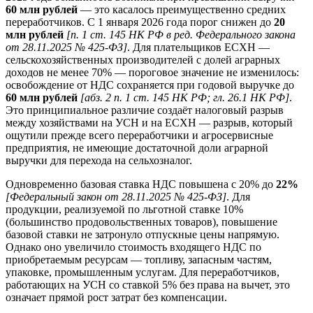
60 млн рублей
— это касалось преимущественно средних
переработчиков. С 1 января 2026 года порог снижен до
20
млн рублей
[п. 1 ст. 145 НК РФ в ред. Федерального закона
от 28.11.2025 № 425-ФЗ]
. Для плательщиков ЕСХН —
сельскохозяйственных производителей с долей аграрных
доходов не менее 70% — пороговое значение не изменилось:
освобождение от НДС сохраняется при годовой выручке до
60 млн рублей
[абз. 2 п. 1 ст. 145 НК РФ; гл. 26.1 НК РФ]
.
Это принципиальное различие создаёт налоговый разрыв
между хозяйствами на УСН и на ЕСХН — разрыв, который
ощутили прежде всего переработчики и агросервисные
предприятия, не имеющие достаточной доли аграрной
выручки для перехода на сельхозналог.
Одновременно базовая ставка НДС повышена с 20% до
22%
[Федеральный закон от 28.11.2025 № 425-ФЗ]
. Для
продукции, реализуемой по льготной ставке 10%
(большинство продовольственных товаров), повышение
базовой ставки не затронуло отпускные цены напрямую.
Однако оно увеличило стоимость входящего НДС по
приобретаемым ресурсам — топливу, запасным частям,
упаковке, промышленным услугам. Для переработчиков,
работающих на УСН со ставкой 5% без права на вычет, это
означает прямой рост затрат без компенсации.