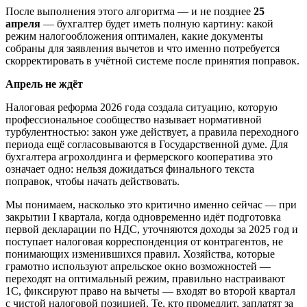
После выполнения этого алгоритма — и не позднее
25
апреля
— бухгалтер будет иметь полную картину: какой
режим налогообложения оптимален, какие документы
собраны для заявления вычетов и что именно потребуется
скорректировать в учётной системе после принятия поправок.
Апрель не ждёт
Налоговая реформа 2026 года создала ситуацию, которую
профессиональное сообщество называет нормативной
турбулентностью: закон уже действует, а правила переходного
периода ещё согласовываются в Государственной думе. Для
бухгалтера агрохолдинга и фермерского кооператива это
означает одно: нельзя дожидаться финального текста
поправок, чтобы начать действовать.
Мы понимаем, насколько это критично именно сейчас — при
закрытии I квартала, когда одновременно идёт подготовка
первой декларации по НДС, уточняются доходы за 2025 год и
поступает налоговая корреспонденция от контрагентов, не
понимающих изменившихся правил. Хозяйства, которые
грамотно используют апрельское окно возможностей —
переходят на оптимальный режим, правильно настраивают
1С, фиксируют право на вычеты — входят во второй квартал
с чистой налоговой позицией. Те, кто промедлит, заплатят за