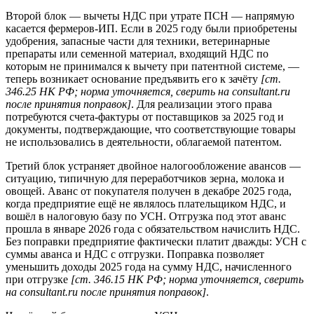
Второй блок — вычеты НДС при утрате ПСН — напрямую
касается фермеров-ИП. Если в 2025 году были приобретены
удобрения, запасные части для техники, ветеринарные
препараты или семенной материал, входящий НДС по
которым не принимался к вычету при патентной системе, —
теперь возникает основание предъявить его к зачёту
[ст.
346.25 НК РФ; норма уточняется, сверить на consultant.ru
после принятия поправок]
. Для реализации этого права
потребуются счета-фактуры от поставщиков за 2025 год и
документы, подтверждающие, что соответствующие товары
не использовались в деятельности, облагаемой патентом.
Третий блок устраняет двойное налогообложение авансов —
ситуацию, типичную для переработчиков зерна, молока и
овощей. Аванс от покупателя получен в декабре 2025 года,
когда предприятие ещё не являлось плательщиком НДС, и
вошёл в налоговую базу по УСН. Отгрузка под этот аванс
прошла в январе 2026 года с обязательством начислить НДС.
Без поправки предприятие фактически платит дважды: УСН с
суммы аванса и НДС с отгрузки. Поправка позволяет
уменьшить доходы 2025 года на сумму НДС, начисленного
при отгрузке
[ст. 346.15 НК РФ; норма уточняется, сверить
на consultant.ru после принятия поправок]
.