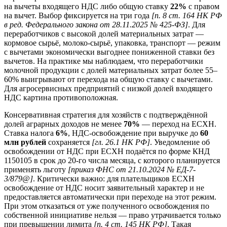
на вычеты входящего НДС либо общую ставку
22%
с правом
на вычет. Выбор фиксируется на три года
[п. 8 ст. 164 НК РФ
в ред. Федерального закона от 28.11.2025 № 425-ФЗ]
. Для
переработчиков с высокой долей материальных затрат —
кормовое сырьё, молоко-сырьё, упаковка, транспорт — режим
с вычетами экономически выгоднее пониженной ставки без
вычетов. На практике мы наблюдаем, что переработчики
молочной продукции с долей материальных затрат более 55–
60% выигрывают от перехода на общую ставку с вычетами.
Для агросервисных предприятий с низкой долей входящего
НДС картина противоположная.
Консервативная стратегия для хозяйств с подтверждённой
долей аграрных доходов не менее
70%
— переход на ЕСХН.
Ставка налога
6%
, НДС-освобождение при выручке до
60
млн рублей
сохраняется
[гл. 26.1 НК РФ]
. Уведомление об
освобождении от НДС при ЕСХН подаётся по форме КНД
1150105 в срок до 20-го числа месяца, с которого планируется
применять льготу
[приказ ФНС от 21.10.2024 № ЕД-7-
3/879@]
. Критически важно: для плательщиков ЕСХН
освобождение от НДС носит заявительный характер и не
предоставляется автоматически при переходе на этот режим.
При этом отказаться от уже полученного освобождения по
собственной инициативе нельзя — право утрачивается только
при превышении лимита
[п. 4 ст. 145 НК РФ]
. Такая