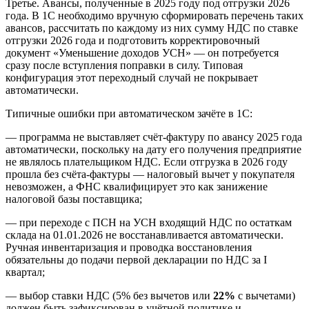
Третье. Авансы, полученные в 2025 году под отгрузки 2026
года. В 1С необходимо вручную сформировать перечень таких
авансов, рассчитать по каждому из них сумму НДС по ставке
отгрузки 2026 года и подготовить корректировочный
документ «Уменьшение доходов УСН» — он потребуется
сразу после вступления поправки в силу. Типовая
конфигурация этот переходный случай не покрывает
автоматически.
Типичные ошибки при автоматическом зачёте в 1С:
— программа не выставляет счёт-фактуру по авансу 2025 года
автоматически, поскольку на дату его получения предприятие
не являлось плательщиком НДС. Если отгрузка в 2026 году
прошла без счёта-фактуры — налоговый вычет у покупателя
невозможен, а ФНС квалифицирует это как занижение
налоговой базы поставщика;
— при переходе с ПСН на УСН входящий НДС по остаткам
склада на 01.01.2026 не восстанавливается автоматически.
Ручная инвентаризация и проводка восстановления
обязательны до подачи первой декларации по НДС за I
квартал;
— выбор ставки НДС (5% без вычетов или
22%
с вычетами)
должен быть зафиксирован в учётной политике и