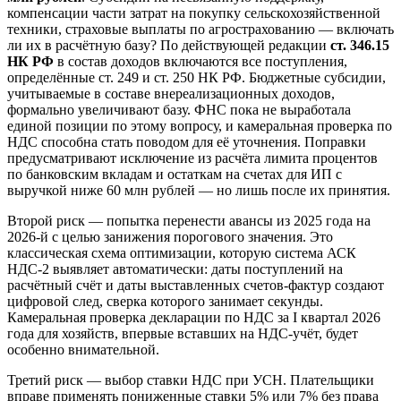
компенсации части затрат на покупку сельскохозяйственной
техники, страховые выплаты по агрострахованию — включать
ли их в расчётную базу? По действующей редакции
ст. 346.15
НК РФ
в состав доходов включаются все поступления,
определённые ст. 249 и ст. 250 НК РФ. Бюджетные субсидии,
учитываемые в составе внереализационных доходов,
формально увеличивают базу. ФНС пока не выработала
единой позиции по этому вопросу, и камеральная проверка по
НДС способна стать поводом для её уточнения. Поправки
предусматривают исключение из расчёта лимита процентов
по банковским вкладам и остаткам на счетах для ИП с
выручкой ниже 60 млн рублей — но лишь после их принятия.
Второй риск — попытка перенести авансы из 2025 года на
2026-й с целью занижения порогового значения. Это
классическая схема оптимизации, которую система АСК
НДС-2 выявляет автоматически: даты поступлений на
расчётный счёт и даты выставленных счетов-фактур создают
цифровой след, сверка которого занимает секунды.
Камеральная проверка декларации по НДС за I квартал 2026
года для хозяйств, впервые вставших на НДС-учёт, будет
особенно внимательной.
Третий риск — выбор ставки НДС при УСН. Плательщики
вправе применять пониженные ставки 5% или 7% без права