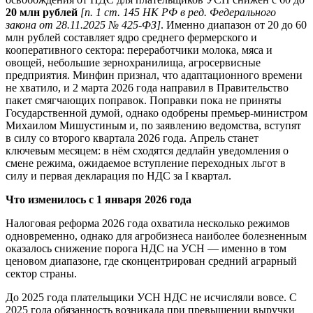
20 млн рублей
[п. 1 ст. 145 НК РФ в ред. Федерального
закона от 28.11.2025 № 425-ФЗ]
. Именно диапазон от 20 до 60
млн рублей составляет ядро среднего фермерского и
кооперативного сектора: переработчики молока, мяса и
овощей, небольшие зернохранилища, агросервисные
предприятия. Минфин признал, что адаптационного времени
не хватило, и 2 марта 2026 года направил в Правительство
пакет смягчающих поправок. Поправки пока не приняты
Государственной думой, однако одобрены премьер-министром
Михаилом Мишустиным и, по заявлению ведомства, вступят
в силу со второго квартала 2026 года. Апрель станет
ключевым месяцем: в нём сходятся дедлайн уведомления о
смене режима, ожидаемое вступление переходных льгот в
силу и первая декларация по НДС за I квартал.
Что изменилось с 1 января 2026 года
Налоговая реформа 2026 года охватила несколько режимов
одновременно, однако для агробизнеса наиболее болезненным
оказалось снижение порога НДС на УСН — именно в том
ценовом диапазоне, где сконцентрирован средний аграрный
сектор страны.
До 2025 года плательщики УСН НДС не исчисляли вовсе. С
2025 года обязанность возникала при превышении выручки