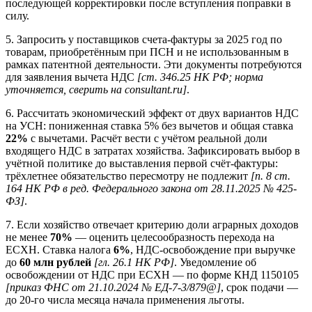
последующей корректировки после вступления поправки в
силу.
5. Запросить у поставщиков счета-фактуры за 2025 год по
товарам, приобретённым при ПСН и не использованным в
рамках патентной деятельности. Эти документы потребуются
для заявления вычета НДС
[ст. 346.25 НК РФ; норма
уточняется, сверить на consultant.ru]
.
6. Рассчитать экономический эффект от двух вариантов НДС
на УСН: пониженная ставка 5% без вычетов и общая ставка
22%
с вычетами. Расчёт вести с учётом реальной доли
входящего НДС в затратах хозяйства. Зафиксировать выбор в
учётной политике до выставления первой счёт-фактуры:
трёхлетнее обязательство пересмотру не подлежит
[п. 8 ст.
164 НК РФ в ред. Федерального закона от 28.11.2025 № 425-
ФЗ]
.
7. Если хозяйство отвечает критерию доли аграрных доходов
не менее
70%
— оценить целесообразность перехода на
ЕСХН. Ставка налога
6%
, НДС-освобождение при выручке
до
60 млн рублей
[гл. 26.1 НК РФ]
. Уведомление об
освобождении от НДС при ЕСХН — по форме КНД 1150105
[приказ ФНС от 21.10.2024 № ЕД-7-3/879@]
, срок подачи —
до 20-го числа месяца начала применения льготы.