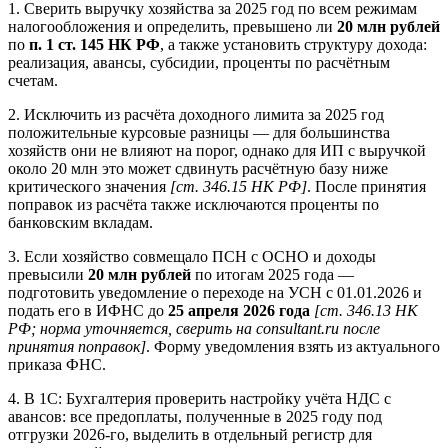
1. Сверить выручку хозяйства за 2025 год по всем режимам
налогообложения и определить, превышено ли
20 млн рублей
по
п. 1 ст. 145 НК РФ
, а также установить структуру дохода:
реализация, авансы, субсидии, проценты по расчётным
счетам.
2. Исключить из расчёта доходного лимита за 2025 год
положительные курсовые разницы — для большинства
хозяйств они не влияют на порог, однако для ИП с выручкой
около 20 млн это может сдвинуть расчётную базу ниже
критического значения
[ст. 346.15 НК РФ]
. После принятия
поправок из расчёта также исключаются проценты по
банковским вкладам.
3. Если хозяйство совмещало ПСН с ОСНО и доходы
превысили
20 млн рублей
по итогам 2025 года —
подготовить уведомление о переходе на УСН с 01.01.2026 и
подать его в ИФНС до
25 апреля 2026 года
[ст. 346.13 НК
РФ; норма уточняется, сверить на consultant.ru после
принятия поправок]
. Форму уведомления взять из актуального
приказа ФНС.
4. В 1С: Бухгалтерия проверить настройку учёта НДС с
авансов: все предоплаты, полученные в 2025 году под
отгрузки 2026-го, выделить в отдельный регистр для