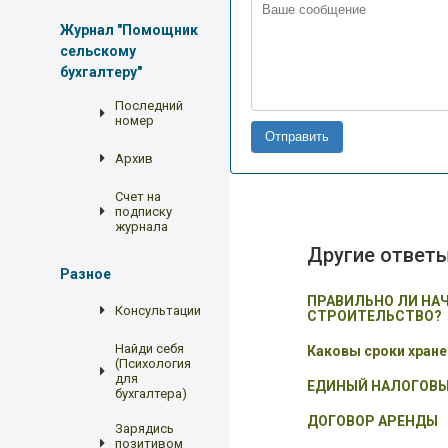
Журнал "Помощник
сельскому
бухгалтеру"
Последний
номер
Отправить
Архив
Счет на
подписку
журнала
Другие ответ
Разное
ПРАВИЛЬНО ЛИ НА
Консультации
СТРОИТЕЛЬСТВО?
Найди себя
Каковы сроки хран
(Психология
для
ЕДИНЫЙ НАЛОГОВЫ
бухгалтера)
ДОГОВОР АРЕНДЫ
Зарядись
позитивом