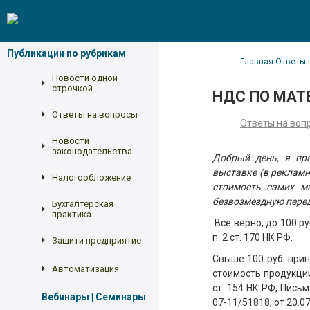
Публикации по рубрикам
Главная
Ответы 
Новости одной
строчкой
НДС ПО МАТ
Ответы на вопросы
Ответы на воп
Новости
законодательства
Добрый день, я пр
выставке (в рекламн
Налогообложение
стоимость самих м
безвозмездную пере
Бухгалтерская
практика
Все верно, до 100 р
п. 2 ст. 170 НК РФ.
Защити предприятие
Свыше 100 руб. при
Автоматизация
стоимость продукци
ст. 154 НК РФ, Пись
Вебинары | Семинары
07-11/51818, от 20.0