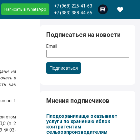
+7 (968) 225-41-63
Написать в WhatsApp
+7 (383) 388-44-65
Подписаться на новости
Email
Подписаться
дачи на
лючать в
ять как
Мнения подписчиков
ов пп. 1
Плодохранилище оказывает
ри этом
услуги по хранению яблок
С (п. 2
контрагентам
19 № 03-
сельхозпроизводителям