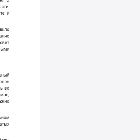
а. В
ости.
сте и
ишло
ание
 свет
зными
шный
полон
ть во
мае,
ажно
льном
гатых