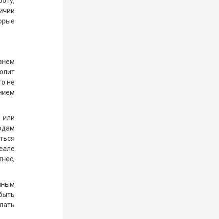
оту,
ичии
торые
внем
олит
го не
ением
 или
одам
ться
деале
тнес,
йным
обыть
елать