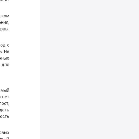
шком
ния,
ервы.
од с
ь. Не
ачные
м для
чимый
игнет
пост,
дать
ность
ервых