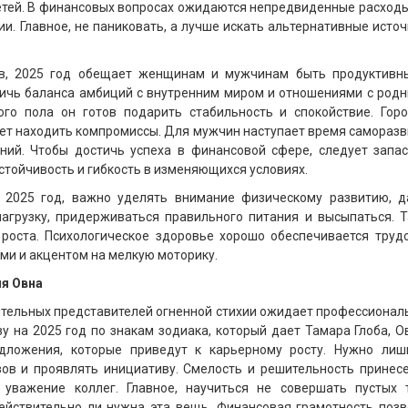
етей. В финансовых вопросах ожидаются непредвиденные расход
и. Главное, не паниковать, а лучше искать альтернативные исто
ов, 2025 год обещает женщинам и мужчинам быть продуктивн
ичь баланса амбиций с внутренним миром и отношениями с родн
ого пола он готов подарить стабильность и спокойствие. Горо
меет находить компромиссы. Для мужчин наступает время самораз
ний. Чтобы достичь успеха в финансовой сфере, следует запас
стойчивость и гибкость в изменяющихся условиях.
а 2025 год, важно уделять внимание физическому развитию, д
агрузку, придерживаться правильного питания и высыпаться. Т
роста. Психологическое здоровье хорошо обеспечивается трудо
ами и акцентом на мелкую моторику.
ля Овна
тельных представителей огненной стихии ожидает профессионал
зу на 2025 год по знакам зодиака, который дает Тамара Глоба, 
дложения, которые приведут к карьерному росту. Нужно лиш
ов и проявлять инициативу. Смелость и решительность принесе
 уважение коллег. Главное, научиться не совершать пустых т
ействительно ли нужна эта вещь. Финансовая грамотность позв