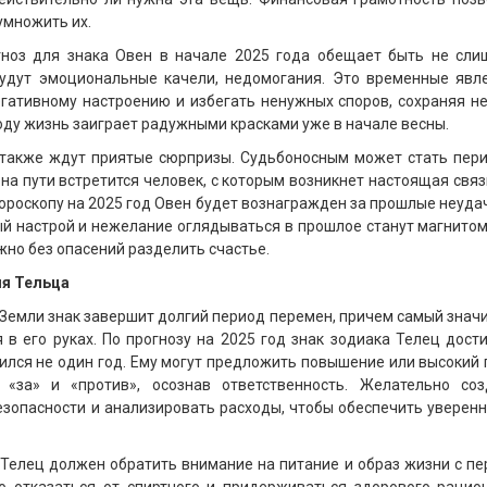
умножить их.
гноз для знака Овен в начале 2025 года обещает быть не сли
будут эмоциональные качели, недомогания. Это временные явле
гативному настроению и избегать ненужных споров, сохраняя н
оду жизнь заиграет радужными красками уже в начале весны.
 также ждут приятые сюрпризы. Судьбоносным может стать пери
 на пути встретится человек, с которым возникнет настоящая связ
гороскопу на 2025 год Овен будет вознагражден за прошлые неуд
ый настрой и нежелание оглядываться в прошлое станут магнито
жно без опасений разделить счастье.
ля Тельца
Земли знак завершит долгий период перемен, причем самый зна
 в его руках. По прогнозу на 2025 год знак зодиака Телец дост
ился не один год. Ему могут предложить повышение или высокий 
«за» и «против», осознав ответственность. Желательно соз
зопасности и анализировать расходы, чтобы обеспечить уверен
й Телец должен обратить внимание на питание и образ жизни с п