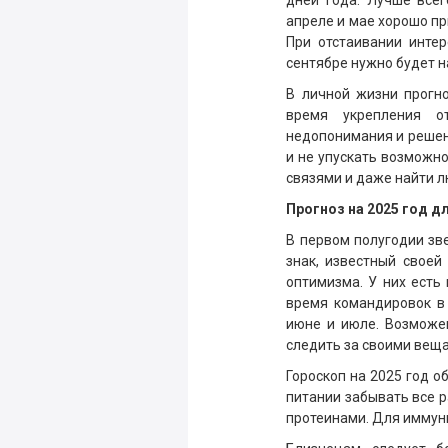
дней года. Лучше всег
апреле и мае хорошо пр
При отстаивании интер
сентябре нужно будет н
В личной жизни прогн
время укрепления о
недопонимания и решен
и не упускать возможн
связями и даже найти л
Прогноз на 2025 год д
В первом полугодии з
знак, известный своей
оптимизма. У них есть
время командировок в 
июне и июле. Возможе
следить за своими веща
Гороскоп на 2025 год о
питании забывать все р
протеинами. Для иммун