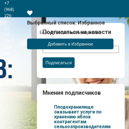
+7
(968)
225-
Выбранный список:
Избранное
41-
63
Подписаться на новости
Еще нет избранных материалов
+7
(383)
Email
388-
44-
65
Подписаться
Мнения подписчиков
Плодохранилище
оказывает услуги по
хранению яблок
контрагентам
сельхозпроизводителям