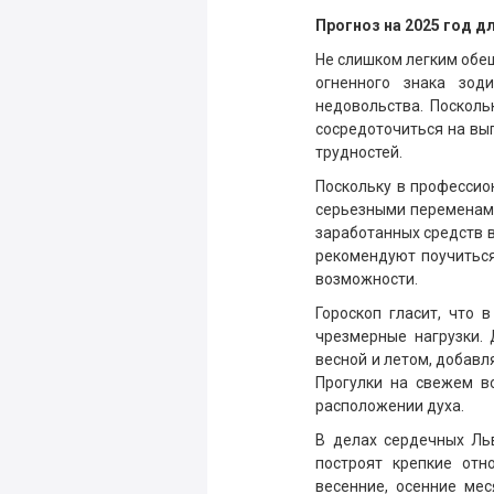
Прогноз на 2025 год д
Не слишком легким обещ
огненного знака зод
недовольства. Посколь
сосредоточиться на вы
трудностей.
Поскольку в профессио
серьезными переменами
заработанных средств в
рекомендуют поучиться
возможности.
Гороскоп гласит, что 
чрезмерные нагрузки. 
весной и летом, добав
Прогулки на свежем в
расположении духа.
В делах сердечных Льв
построят крепкие отн
весенние, осенние мес