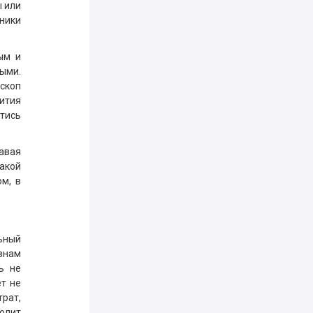
ы или
чники
ым и
ыми.
скоп
вития
тись
авая
акой
м, в
ьный
Овнам
ь не
т не
рат,
олит