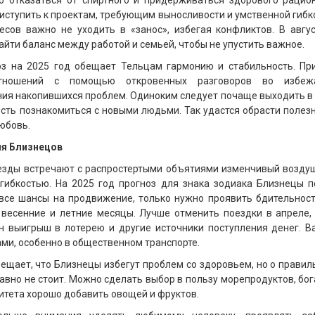
о отказаться от спиртного и придерживаться здорового рацион
иступить к проектам, требующим выносливости и умственной гибк
есов важно не уходить в «занос», избегая конфликтов. В авгу
айти баланс между работой и семьей, чтобы не упустить важное.
оз на 2025 год обещает Тельцам гармонию и стабильность. Пр
тношений с помощью откровенных разговоров во избеж
ия накопившихся проблем. Одиноким следует почаще выходить в
ость познакомиться с новыми людьми. Так удастся обрасти поле
юбовь.
ля Близнецов
везды встречают с распростертыми объятиями изменчивый возду
 гибкостью. На 2025 год прогноз для знака зодиака Близнецы 
 все шансы на продвижение, только нужно проявить бдительнос
весенние и летние месяцы. Лучше отменить поездки в апреле, 
н выигрыш в лотерею и другие источники поступления денег. В
ми, особенно в общественном транспорте.
бещает, что Близнецы избегут проблем со здоровьем, но о прави
авно не стоит. Можно сделать выбор в пользу морепродуктов, бо
итета хорошо добавить овощей и фруктов.