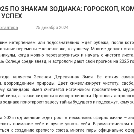
025 ПО ЗНАКАМ ЗОДИАКА: ГОРОСКОП, КО
 УСПЕХ
ухгалтера
25 декабря 2024
шим нетерпением или подсознательно ждет рубежа, после кото
большие перемены – конечно же, к лучшему. Многие делают став
никулы, когда можно перезагрузиться и начать с чистого листа
ь Солнце среди звезд, и астрологи дают свой прогноз на 2025 г
года является Зеленая Деревянная Змея. Ее стихия связа
, возрождением природы. Цвет символизирует чистоту, свобо
ому календарю Змея считается источником просветления, мудро
ой силы, а также хитрости и изворотливости. Прогнозы астролог
ов зодиака приоткроют завесу тайны будущего и подскажут, кому 
на 2025 год женщин ждет рост в нескольких сферах жизни – зв
елить внимание себе и лучше узнать себя. В романтическом п
ться к созданию крепкого союза, многие пары официально офо