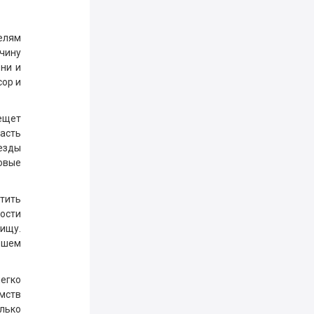
телям
чину
ени и
сор и
лещет
часть
везды
совые
стить
ности
пищу.
ошем
егко
мств
лько