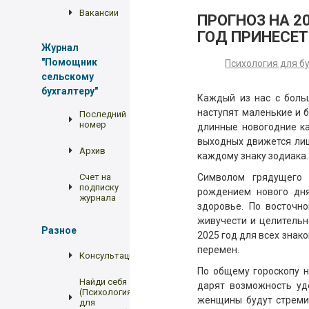
Вакансии
ПРОГНОЗ НА 2
ГОД ПРИНЕСЕТ
Журнал
"Помощник
Психология для б
сельскому
бухгалтеру"
Каждый из нас с боль
наступят маленькие и 
Последний
номер
длинные новогодние ка
выходных движется лиш
Архив
каждому знаку зодиака.
Счет на
Символом грядущего 
подписку
рождением нового дня
журнала
здоровье. По восточн
живучести и целительн
Разное
2025 год для всех знак
перемен.
Консультации
По общему гороскопу 
Найди себя
дарят возможность уд
(Психология
женщины будут стреми
для