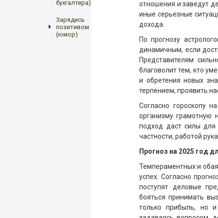
бухгалтера)
отношения и заведут д
иные серьезные ситуаци
Зарядись
дохода.
позитивом
(юмор)
По прогнозу астролог
динамичным, если дост
Представителям сильн
благоволит тем, кто у
и обретения новых зна
терпением, проявить на
Согласно гороскопу н
организму грамотную н
подход даст силы для 
частности, работой рук
Прогноз на 2025 год д
Темпераментных и обая
успех. Согласно прогно
поступят деловые пре
бояться принимать выз
только прибыль, но и
задаваясь вопросом, д