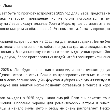
ля Льва
ает быть по прогнозу астрологов 2025 год для Львов. Представи
иака не грозит повышение, но не стоит погружаться в пу
ку на Львов окажут влияние Уран и Марс, лучше оставаться в т
полнении прямых обязанностей. Это поможет избежать стресса, с
нальной сфере прогноз на 2025 год для знака зодиака Лев не б
, желательно ограничить себя в ненужных тратах и складывать 
 копилку. А крупные покупки стоит отложить до лучших времен. З
 у других, более прогрессивных людей, чтобы расширить финан
в 2025-м Лев будет полон сил и энергии, и легко сможет допу
Делать этого не стоит. Важно контролировать питание, в част
ляя в меню больше овощей и фруктов и убирая жирную и тяжелую 
оздухе или занятия йогой позволят оставаться в тонусе и хор
ов ожидает в 2025 году шквал эмоций. Если они захотят, то л
ошения. Особенно хороши для романтических встреч и знако
яцы и начало зимы, лето к этому не очень располагает. Неско