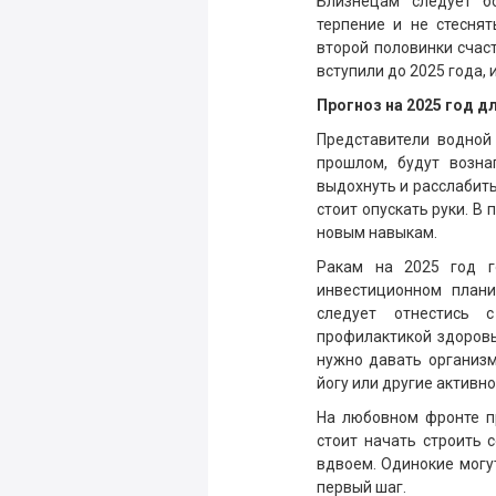
Близнецам следует б
терпение и не стесня
второй половинки счас
вступили до 2025 года, 
Прогноз на 2025 год д
Представители водной
прошлом, будут возна
выдохнуть и расслабитьс
стоит опускать руки. В
новым навыкам.
Ракам на 2025 год г
инвестиционном план
следует отнестись 
профилактикой здоровь
нужно давать организм
йогу или другие активно
На любовном фронте п
стоит начать строить 
вдвоем. Одинокие могут
первый шаг.