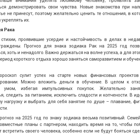
ольше внимания уделять любимому человеку, проявлять заб
ться демонстрировать свои чувства. Новые знакомства при нал
тье не принесут, поэтому желательно ценить те отношения, в ко
и укреплять их.
ля Рака
 стихии, проявившие усердие и настойчивость в делах в неда
граждены. Прогноз для знака зодиака Рак на 2025 год позв
я, хоть и ненадолго. Важно держаться на волне успеха, а для это
 период короткого отдыха хорошо заняться саморазвитием и обуч
ороскоп сулит успех на старте новых финансовых проектов
ировании. Можно вложить деньги в обучение. В целом к отх
с умом, избегая импульсивных покупок. Желательно заня
я, следить за питанием, исключить сладости и копчености. В и
у нагрузку и выбрать для себя занятие по душе – плавание, фи
сти.
рогноз на 2025 год по знаку зодиака весьма позитивный. Семе
совместные планы с партнером, находить время на то, чтобы п
 встретить своего человека, особенно если не будут бояться сд