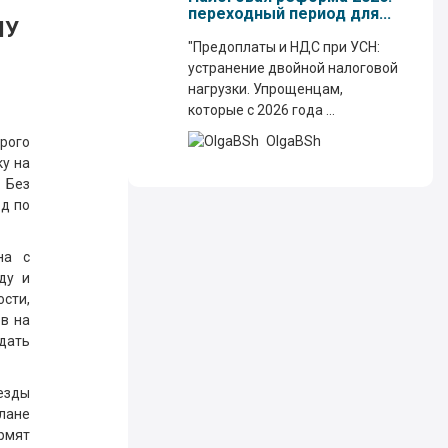
переходный период для...
МУ
"Предоплаты и НДС при УСН:
устранение двойной налоговой
нагрузки. Упрощенцам,
которые с 2026 года ...
OlgaBSh
рого
ку на
. Без
од по
на с
ду и
сти,
ов на
ждать
езды
лане
рмят