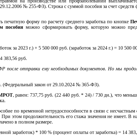
 травмой на производстве или профзаболевании выплачивает
 от 29.12.2006 № 255-ФЗ). Строка с суммой пособия за счет средств
ть печатную форму по расчету среднего заработка по кнопке
Пе
ом пособия
можно сформировать форму, которую можно пред
оток за 2023 г.) + 5 500 000 руб. (заработок за 2024 г.) = 10 500 0
4 383,56 руб.
ФР после отправки ему необходимых документов. Но мы продол
. (Федеральный закон от 29.10.2024 № 365-ФЗ).
 МРОТ
, равен: 737,75 руб. (22 440 руб. * 24) / 730 дн.), что м
ка.
пособие по временной нетрудоспособности в связи с несчастны
а. При этом продолжительность его стажа значения не имеет. В 
плачено в полном размере.
евной заработок) * 100 % (процент оплаты от заработка) = 14 383,