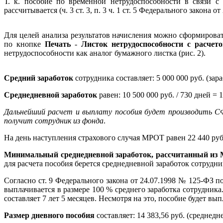
Т. к. пособие по временной нетрудоспособности в связи с
рассчитывается (ч. 3 ст. 3, п. 3 ч. 1 ст. 5 Федерального закона
Для целей анализа результатов начисления можно сформирова
по кнопке
Печать
-
Листок нетрудоспособности с расчет
нетрудоспособности как аналог бумажного листка (рис. 2).
Средний заработок
сотрудника составляет: 5 000 000 руб. (зараб
Среднедневной заработок
равен: 10 500 000 руб. / 730 дней = 1
Дальнейший расчет и выплату пособия будет производить С
получит сотрудник из фонда
.
На день наступления страхового случая МРОТ равен 22 440 руб
Минимальный среднедневной заработок, рассчитанный из
для расчета пособия берется среднедневной заработок сотрудни
Согласно ст. 9 Федерального закона от 24.07.1998 № 125-ФЗ 
выплачивается в размере 100 % среднего заработка сотрудник
составляет 7 лет 5 месяцев. Несмотря на это, пособие будет вы
Размер дневного пособия
составляет: 14 383,56 руб. (среднедн