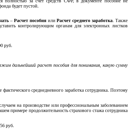
ся полностью за счет средств СФР, в документе пособие не
 фонда будет пустой.
чать
–
Расчет пособия
или
Расчет среднего заработка
. Также
ставить контролирующим органам для электронных листков
00 руб.
жим дальнейший расчет пособия для понимания, какую сумму
еньше фактического среднедневного заработка сотрудника. Поэтому
м случаем на производстве или профессиональным заболеванием
нашем примере продолжительность страхового стажа сотрудника
56 руб.