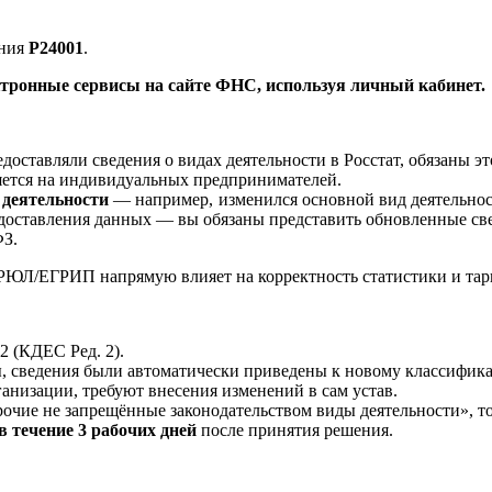
ения
Р24001
.
ктронные сервисы на сайте ФНС, используя личный кабинет.
доставляли сведения о видах деятельности в Росстат, обязаны эт
яется на индивидуальных предпринимателей.
 деятельности
— например, изменился основной вид деятельнос
едоставления данных — вы обязаны представить обновленные све
ФЗ.
РЮЛ/ЕГРИП напрямую влияет на корректность статистики и тар
 (КДЕС Ред. 2).
ы, сведения были автоматически приведены к новому классифика
анизации, требуют внесения изменений в сам устав.
очие не запрещённые законодательством виды деятельности», то
в течение 3 рабочих дней
после принятия решения.